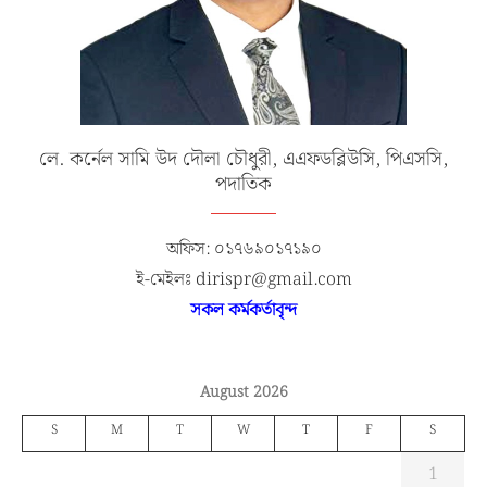
লে. কর্নেল সামি উদ দৌলা চৌধুরী, এএফডব্লিউসি, পিএসসি,
পদাতিক
অফিস: ০১৭৬৯০১৭১৯০
ই-মেইলঃ dirispr@gmail.com
সকল কর্মকর্তাবৃন্দ
August 2026
S
M
T
W
T
F
S
1