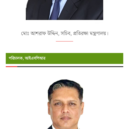
মোঃ আশরাফ উদ্দিন, সচিব, প্রতিরক্ষা মন্ত্রণালয়।
পরিচালক, আইএসপিআর