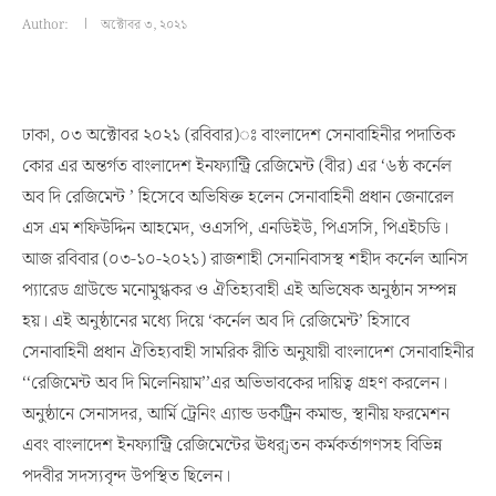
Author:
অক্টোবর ৩, ২০২১
ঢাকা, ০৩ অক্টোবর ২০২১ (রবিবার)ঃ বাংলাদেশ সেনাবাহিনীর পদাতিক
কোর এর অন্তর্গত বাংলাদেশ ইনফ্যান্ট্রি রেজিমেন্ট (বীর) এর ‘৬ষ্ঠ কর্নেল
অব দি রেজিমেন্ট ’ হিসেবে অভিষিক্ত হলেন সেনাবাহিনী প্রধান জেনারেল
এস এম শফিউদ্দিন আহমেদ, ওএসপি, এনডিইউ, পিএসসি, পিএইচডি।
আজ রবিবার (০৩-১০-২০২১) রাজশাহী সেনানিবাসস্থ শহীদ কর্নেল আনিস
প্যারেড গ্রাউন্ডে মনোমুগ্ধকর ও ঐতিহ্যবাহী এই অভিষেক অনুষ্ঠান সম্পন্ন
হয়। এই অনুষ্ঠানের মধ্যে দিয়ে ‘কর্নেল অব দি রেজিমেন্ট’ হিসাবে
সেনাবাহিনী প্রধান ঐতিহ্যবাহী সামরিক রীতি অনুযায়ী বাংলাদেশ সেনাবাহিনীর
‘‘রেজিমেন্ট অব দি মিলেনিয়াম’’এর অভিভাবকের দায়িত্ব গ্রহণ করলেন।
অনুষ্ঠানে সেনাসদর, আর্মি ট্রেনিং এ্যান্ড ডকট্রিন কমান্ড, স্থানীয় ফরমেশন
এবং বাংলাদেশ ইনফ্যান্ট্রি রেজিমেন্টের ঊধর্¡তন কর্মকর্তাগণসহ বিভিন্ন
পদবীর সদস্যবৃন্দ উপস্থিত ছিলেন।