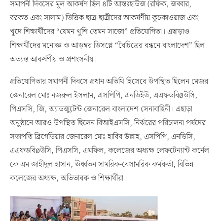
সমাপনী দিবসের মূল আকর্ষণ ছিল ৪টি আন্তঃহাউজ (রফিক, জব্বার,
বরকত এবং সালাম) ভিত্তিক ছাত্র-ছাত্রীদের আকর্ষণীয় কুচকাওয়াজ এবং
খুদে শিক্ষার্থীদের “যেমন খুশি তেমন সাজো” প্রতিযোগিতা। এছাড়াও
শিক্ষার্থীদের মনোজ্ঞ ও আড়ম্বর ডিসপ্লে “বৈচিত্রের বন্ধনে বাংলাদেশ” ছিল
অত্যন্ত আকর্ষণীয় ও প্রশংসনীয়।
প্রতিযোগিতার সমাপনী দিবসে প্রধান অতিথি হিসেবে উপস্থিত ছিলেন মেজর
জেনারেল মোঃ নজরুল ইসলাম, এসপিপি, এনডিইউ, এএফডবিøউসি,
পিএসসি, জি, অ্যাডজুটেন্ট জেনারেল বাংলাদেশ সেনাবাহিনী। এছাড়া
অনুষ্ঠানে আরও উপস্থিত ছিলেন বিআইএসসি, নির্ঝরের পরিচালনা পর্ষদের
সভাপতি ব্রিগেডিয়ার জেনারেল মোঃ হাবিব উল্লাহ, এসপিপি, এনডিসি,
এএফডবিøউসি, পিএসসি, এমফিল, কলেজের অধ্যক্ষ লেফটেন্যান্ট কর্নেল
কে এম জাহীদুল হাসান, ঊর্ধ্বতন সামরিক-বেসামরিক কর্মকর্তা, বিভিন্ন
কলেজের অধ্যক্ষ, অভিভাবক ও শিক্ষার্থীরা।