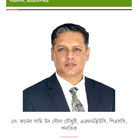
পরিচালক, আইএসপিআর
লে. কর্নেল সামি উদ দৌলা চৌধুরী, এএফডব্লিউসি, পিএসসি,
পদাতিক