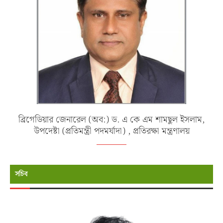
ব্রিগেডিয়ার জেনারেল (অব:) ড. এ কে এম শামছুল ইসলাম,
উপদেষ্টা (প্রতিমন্ত্রী পদমর্যাদা) , প্রতিরক্ষা মন্ত্রণালয়
সচিব