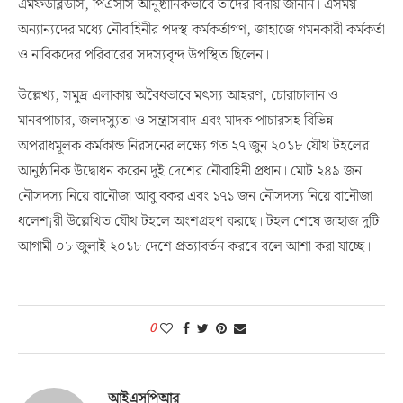
এমফডব্লিউসি, পিএসসি আনুষ্ঠানিকভাবে তাঁদের বিদায় জানান। এসময়
অন্যান্যদের মধ্যে নৌবাহিনীর পদস্থ কর্মকর্তাগণ, জাহাজে গমনকারী কর্মকর্তা
ও নাবিকদের পরিবারের সদস্যবৃন্দ উপস্থিত ছিলেন।
উল্লেখ্য, সমুদ্র এলাকায় অবৈধভাবে মৎস্য আহরণ, চোরাচালান ও
মানবপাচার, জলদস্যুতা ও সন্ত্রাসবাদ এবং মাদক পাচারসহ বিভিন্ন
অপরাধমূলক কর্মকান্ড নিরসনের লক্ষ্যে গত ২৭ জুন ২০১৮ যৌথ টহলের
আনুষ্ঠানিক উদ্বোধন করেন দুই দেশের নৌবাহিনী প্রধান। মোট ২৪৯ জন
নৌসদস্য নিয়ে বানৌজা আবু বকর এবং ১৭১ জন নৌসদস্য নিয়ে বানৌজা
ধলেশ¡রী উল্লেখিত যৌথ টহলে অংশগ্রহণ করছে। টহল শেষে জাহাজ দুটি
আগামী ০৮ জুলাই ২০১৮ দেশে প্রত্যাবর্তন করবে বলে আশা করা যাচ্ছে।
0
আইএসপিআর