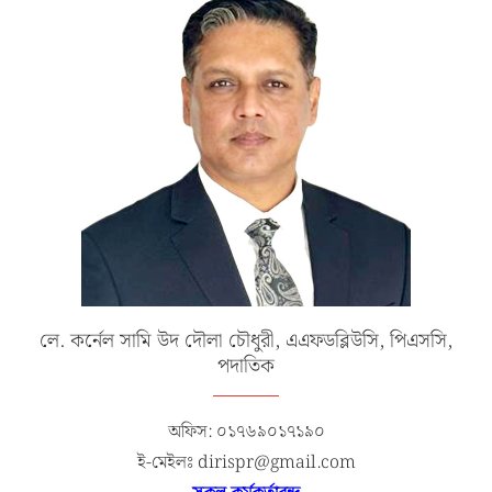
লে. কর্নেল সামি উদ দৌলা চৌধুরী, এএফডব্লিউসি, পিএসসি,
পদাতিক
অফিস: ০১৭৬৯০১৭১৯০
ই-মেইলঃ dirispr@gmail.com