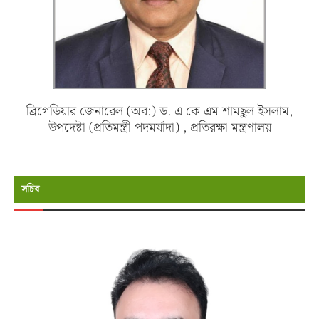
ব্রিগেডিয়ার জেনারেল (অব:) ড. এ কে এম শামছুল ইসলাম,
উপদেষ্টা (প্রতিমন্ত্রী পদমর্যাদা) , প্রতিরক্ষা মন্ত্রণালয়
সচিব