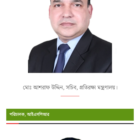
মোঃ আশরাফ উদ্দিন, সচিব, প্রতিরক্ষা মন্ত্রণালয়।
পরিচালক, আইএসপিআর