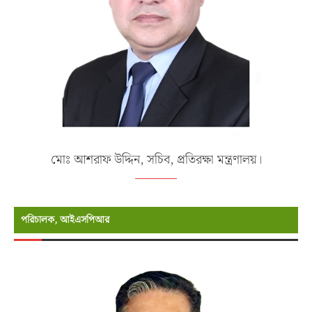
মোঃ আশরাফ উদ্দিন, সচিব, প্রতিরক্ষা মন্ত্রণালয়।
পরিচালক, আইএসপিআর