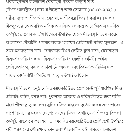
ধারাবাহিকতায় বাংলাদেশ নৌবাহিনী পরিবার কল্যাণ সংঘ
(বিএনএফডব্লিউএ) ঢাকা’র উদ্যোগে আজ সোমবার (০৫-০১-২০২৬)
গরীব, দুঃস্থ ও শীতার্ত মানুষের মাঝে শীতবস্ত্র বিতরণ করা হয়। ঢাকার
মিরপুর-১৪ তে অবস্থিত নাবিক আবাসিক এলাকায় আয়োজিত এ মানবিক
কর্মসূচিতে প্রধান অতিথি হিসেবে উপস্থিত থেকে শীতবস্ত্র বিতরণ করেন
বাংলাদেশ নৌবাহিনী পরিবার কল্যাণ সংঘের প্রেসিডেন্ট নাদিয়া সুলতানা। এ
সময় অন্যান্যদের মাঝে চেয়ারম্যান বিএন লেডিস ক্লাব ঢাকা, চেয়ারম্যান
বিএনএফডব্লিউএ ঢাকা, বিএনএফডব্লিউএ কেন্দ্রীয় কমিটির ভাইস
প্রেসিডেন্টবৃন্দ, কমান্ডার ঢাকা নৌ অঞ্চল এবং বিএনএফডব্লিউএ ঢাকা
শাখার কার্যনির্বাহী কমিটির সদস্যবৃন্দ উপস্থিত ছিলেন।
শীতবস্ত্র বিতরণ অনুষ্ঠানে বিএনএফডব্লিউএর প্রেসিডেন্ট সুবিধাবঞ্চিত শিশু,
প্রতিবন্ধী ব্যক্তি, বয়স্ক নারী-পুরুষসহ অসহায় ও দারিদ্র্যপীড়িত জনগোষ্ঠীর
মাঝে শীতবস্ত্র তুলে দেন। সুবিধাবঞ্চিত মানুষের দুর্ভোগ লাঘব এবং তাদের
পাশে দাঁড়ানোর মহৎ উদ্দেশ্যে সংঘের নিজস্ব অর্থায়নে এ শীতবস্ত্র বিতরণ
কর্মসূচি বাস্তবায়ন করা হয়। এ সময় বিএনএফডব্লিউএর প্রেসিডেন্ট উপস্থিত
নারী-পুরুষদের খোঁজখবর নেন এবং শীতকালীন কষ্ট লাঘবে বাংলাদেশ