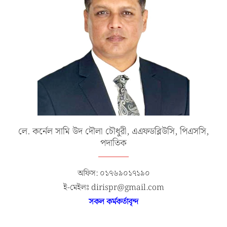
লে. কর্নেল সামি উদ দৌলা চৌধুরী, এএফডব্লিউসি, পিএসসি,
পদাতিক
অফিস: ০১৭৬৯০১৭১৯০
ই-মেইলঃ dirispr@gmail.com
সকল কর্মকর্তাবৃন্দ