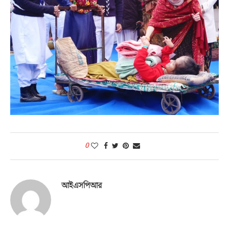
0
আইএসপিআর