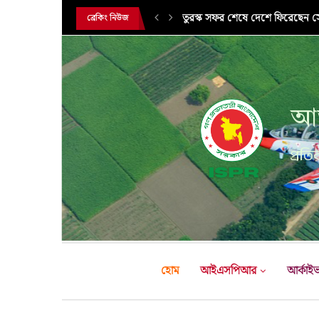
সরকারি সফরে তুরস্ক গমন করলেন সে
ব্রেকিং নিউজ
আন
প্রতির
হোম
আইএসপিআর
আর্কাই