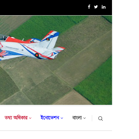
এক্সারসাইজ টাইগার লাইটনিং-২০২৬ এর উদ্বোধনী অনুষ্ঠান
তথ্য অধিকার
ইনোভেশন
বাংলা