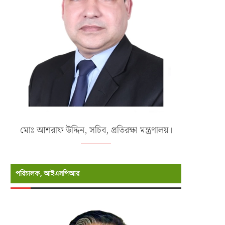
মোঃ আশরাফ উদ্দিন, সচিব, প্রতিরক্ষা মন্ত্রণালয়।
পরিচালক, আইএসপিআর