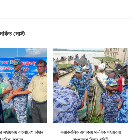
পর্কিত পোস্ট
ুষের সহায়তায় বাংলাদেশ বিমান
বন্যাকবলিত এলাকায় মানবিক সহায়তায়