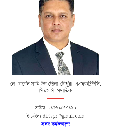
লে. কর্নেল সামি উদ দৌলা চৌধুরী, এএফডব্লিউসি,
পিএসসি, পদাতিক
অফিস: ০১৭৬৯০১৭১৯০
ই-মেইলঃ dirispr@gmail.com
বাংলাদেশ বিমান বাহিনীর ১৩১ তম জুনিয়র
জাতীয় হকি ও কাবাডির নারী দলের সংবর
সকল কর্মকর্তাবৃন্দ