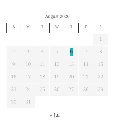
কমান্ড ও...
ও...
জুন ৯, ২০২৬
মে ২৩, ২০২৬
August 2026
S
M
T
W
T
F
S
1
2
3
4
5
6
7
8
9
10
11
12
13
14
15
16
17
18
19
20
21
22
23
24
25
26
27
28
29
30
31
« Jul