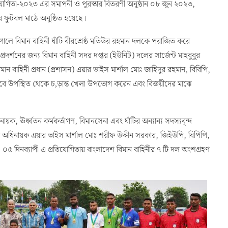
তিযোগিতা-২০২৩ এর সমাপনী ও পুরস্কার বিতরণী অনুষ্ঠান ০৮ জুন ২০২৩,
এর ফুটবল মাঠে অনুষ্ঠিত হয়েছে।
 গোলে বিমান বাহিনী ঘাঁটি বীরশ্রেষ্ঠ মতিউর রহমান দলকে পরাজিত করে
্রদর্শনের জন্য বিমান বাহিনী সদর দপ্তর (ইউনিট) দলের সার্জেন্ট মাহবুবুর
মান বাহিনী প্রধান (প্রশাসন) এয়ার ভাইস মার্শাল মোঃ জাহিদুর রহমান, বিবিপি,
ে উপস্থিত থেকে চ‚ড়ান্ত খেলা উপভোগ করেন এবং বিজয়ীদের মাঝে
ায়ক, ঊর্ধ্বতন কর্মকর্তাগণ, বিমানসেনা এবং ঘাঁটির অন্যান্য সদস্যবৃন্দ
 অধিনায়ক এয়ার ভাইস মার্শাল মোঃ শরীফ উদ্দীন সরকার, জিইউপি, বিপিপি,
০৫ দিনব্যাপী এ প্রতিযোগিতায় বাংলাদেশ বিমান বাহিনীর ৭ টি দল অংশগ্রহণ