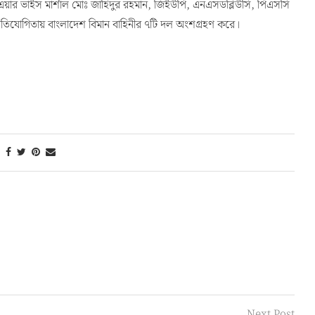
 এয়ার ভাইস মার্শাল মোঃ জাহিদুর রহমান, জিইউপি, এনএসডব্লিউসি, পিএসসি
প্রতিযোগিতায় বাংলাদেশ বিমান বাহিনীর ৭টি দল অংশগ্রহণ করে।
Next Post