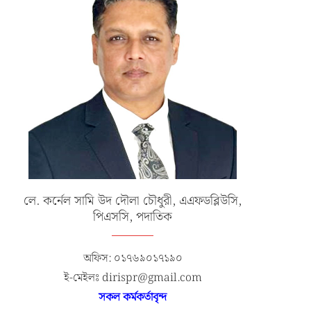
লে. কর্নেল সামি উদ দৌলা চৌধুরী, এএফডব্লিউসি,
পিএসসি, পদাতিক
অফিস: ০১৭৬৯০১৭১৯০
ই-মেইলঃ dirispr@gmail.com
সকল কর্মকর্তাবৃন্দ