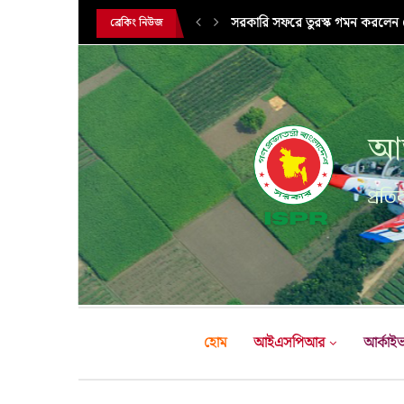
সরকারি সফরে তুরস্ক গমন করলেন সে
ব্রেকিং নিউজ
আন
প্রতির
হোম
আইএসপিআর
আর্কাই