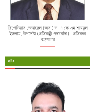
ব্রিগেডিয়ার জেনারেল (অব:) ড. এ কে এম শামছুল
ইসলাম, উপদেষ্টা (প্রতিমন্ত্রী পদমর্যাদা) , প্রতিরক্ষা
মন্ত্রণালয়
সচিব
বাংলাদেশ বিমান বাহিনীর ১৩১ তম জুনিয়র
জাতীয় হকি ও কাবাডির নারী দলের সংবর
কমান্ড ও...
ও...