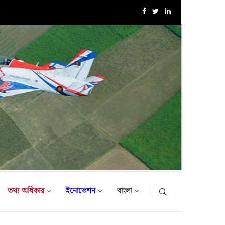
এক্সারসাইজ টাইগার লাইটনিং-২০২৬ এর উদ্বোধনী অনুষ্ঠান
তথ্য অধিকার
ইনোভেশন
বাংলা