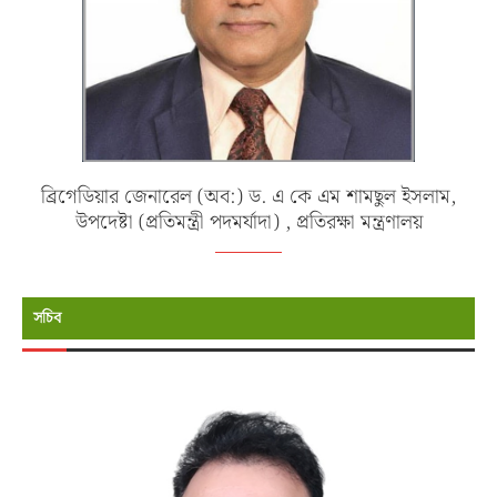
ব্রিগেডিয়ার জেনারেল (অব:) ড. এ কে এম শামছুল ইসলাম,
উপদেষ্টা (প্রতিমন্ত্রী পদমর্যাদা) , প্রতিরক্ষা মন্ত্রণালয়
সচিব