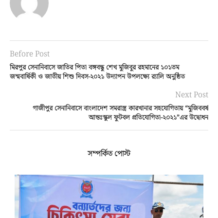
Before Post
মিরপুর সেনানিবাসে জাতির পিতা বঙ্গবন্ধু শেখ মুজিবুর রহমানের ১০১তম
জন্মবার্ষিকী ও জাতীয় শিশু দিবস-২০২১ উদ্যাপন উপলক্ষ্যে র‌্যালি অনুষ্ঠিত
Next Post
গাজীপুর সেনানিবাসে বাংলাদেশ সমরাস্ত্র কারখানার সহযোগিতায় “মুজিববর্ষ
আন্তঃস্কুল ফুটবল প্রতিযোগিতা-২০২১”এর উদ্বোধন
সম্পর্কিত পোস্ট