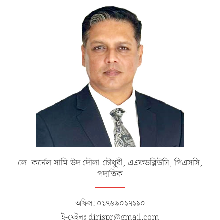
লে. কর্নেল সামি উদ দৌলা চৌধুরী, এএফডব্লিউসি, পিএসসি,
পদাতিক
অফিস: ০১৭৬৯০১৭১৯০
ই-মেইলঃ dirispr@gmail.com