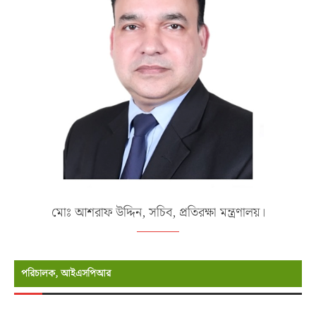
মোঃ আশরাফ উদ্দিন, সচিব, প্রতিরক্ষা মন্ত্রণালয়।
পরিচালক, আইএসপিআর