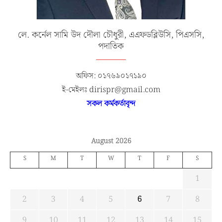
লে. কর্নেল সামি উদ দৌলা চৌধুরী, এএফডব্লিউসি, পিএসসি,
পদাতিক
অফিস: ০১৭৬৯০১৭১৯০
ই-মেইলঃ dirispr@gmail.com
সকল কর্মকর্তাবৃন্দ
August 2026
S
M
T
W
T
F
S
1
2
3
4
5
6
7
8
9
10
11
12
13
14
15