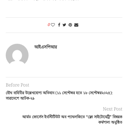
0
আইএসপিআর
Before Post
যৌথ বাহিনীর উল্লেখযোগ্য অভিযান (১১ সেপ্টেম্বর হতে ১৮ সেপ্টেম্বর২০২৫):
সারাদেশে আটক-২৯
Next Post
আর্মড ফোর্সেস ইনস্টিটিউট অব প্যাথলজিতে “ফ্লো সাইটোমেট্রি” বিষয়ক
কর্মশালা অনুষ্ঠিত