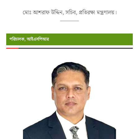
মোঃ আশরাফ উদ্দিন, সচিব, প্রতিরক্ষা মন্ত্রণালয়।
পরিচালক, আইএসপিআর