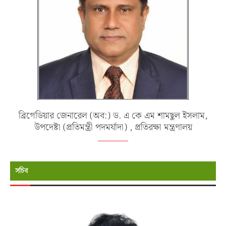
ব্রিগেডিয়ার জেনারেল (অব:) ড. এ কে এম শামছুল ইসলাম,
উপদেষ্টা (প্রতিমন্ত্রী পদমর্যাদা) , প্রতিরক্ষা মন্ত্রণালয়
সচিব