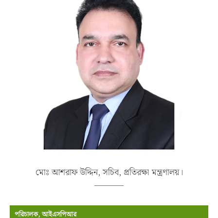
মোঃ আশরাফ উদ্দিন, সচিব, প্রতিরক্ষা মন্ত্রণালয়।
পরিচালক, আইএসপিআর