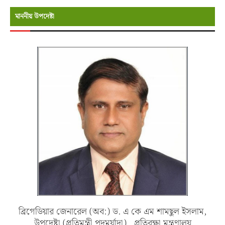
মাননীয় উপদেষ্টা
ব্রিগেডিয়ার জেনারেল (অব:) ড. এ কে এম শামছুল ইসলাম,
উপদেষ্টা (প্রতিমন্ত্রী পদমর্যাদা) , প্রতিরক্ষা মন্ত্রণালয়