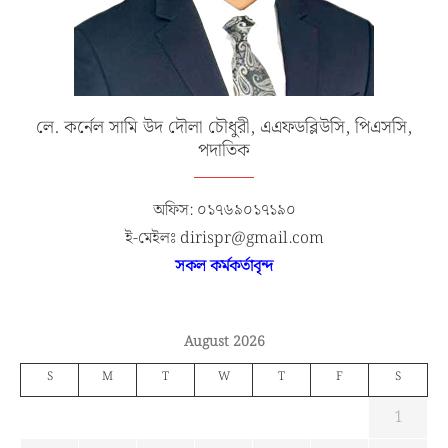
লে. কর্নেল সামি উদ দৌলা চৌধুরী, এএফডব্লিউসি, পিএসসি,
পদাতিক
অফিস: ০১৭৬৯০১৭১৯০
ই-মেইলঃ dirispr@gmail.com
সকল কর্মকর্তাবৃন্দ
August 2026
S
M
T
W
T
F
S
1