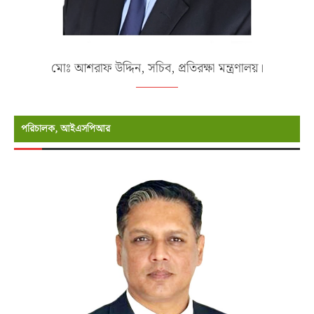
মোঃ আশরাফ উদ্দিন, সচিব, প্রতিরক্ষা মন্ত্রণালয়।
পরিচালক, আইএসপিআর