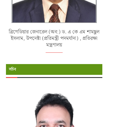
ব্রিগেডিয়ার জেনারেল (অব:) ড. এ কে এম শামছুল
ইসলাম, উপদেষ্টা (প্রতিমন্ত্রী পদমর্যাদা) , প্রতিরক্ষা
মন্ত্রণালয়
সচিব
বাংলাদেশ বিমান বাহিনীর ১৩১ তম জুনিয়র
জাতীয় হকি ও কাবাডির নারী দলের সংবর
কমান্ড ও...
ও...
জুন ৯, ২০২৬
মে ২৩, ২০২৬