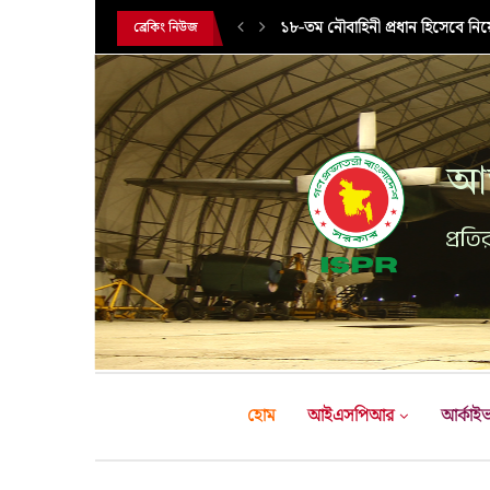
১৮-তম নৌবাহিনী প্রধান হিসেবে নিয
ব্রেকিং নিউজ
আন
প্রতির
হোম
আইএসপিআর
আর্কাই