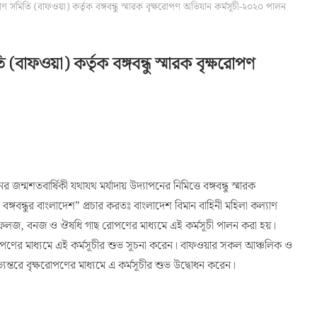
াণ সমিতি (বাফওয়া) কর্তৃক বঙ্গবন্ধু স্মারক বৃক্ষরোপণ অভিযান কর্মসূচী-২০২০ পালন
(বাফওয়া) কর্তৃক বঙ্গবন্ধু স্মারক বৃক্ষরোপণ
ন্মশতবার্ষিকী যথাযথ মর্যাদায় উদ্যাপনের নিমিত্তে বঙ্গবন্ধু স্মারক
বঙ্গবন্ধুর বাংলাদেশ” প্রচার করতঃ বাংলাদেশ বিমান বাহিনী মহিলা কল্যাণ
 ফলজ, বনজ ও ঔষধি গাছ রোপণের মাধ্যমে এই কর্মসূচী পালন করা হয়।
রোপণের মাধ্যমে এই কর্মসূচীর শুভ সূচনা করেন। বাফওয়ার সকল আঞ্চলিক ও
ন্তরে বৃক্ষরোপণের মাধ্যমে এ কর্মসূচীর শুভ উদ্বোধন করেন।