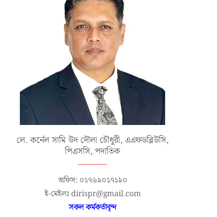
লে. কর্নেল সামি উদ দৌলা চৌধুরী, এএফডব্লিউসি,
পিএসসি, পদাতিক
অফিস: ০১৭৬৯০১৭১৯০
ই-মেইলঃ dirispr@gmail.com
সকল কর্মকর্তাবৃন্দ