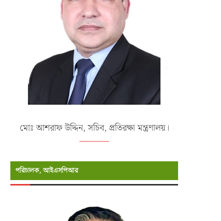
মোঃ আশরাফ উদ্দিন, সচিব, প্রতিরক্ষা মন্ত্রণালয়।
পরিচালক, আইএসপিআর