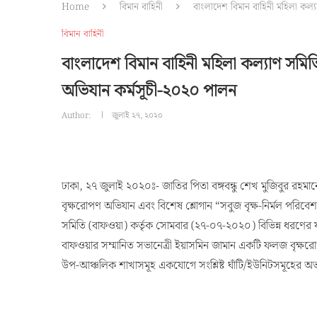
Home
বিমান বাহিনী
বাংলাদেশ বিমান বাহিনী মহিলা কল্য
বিমান বাহিনী
বাংলাদেশ বিমান বাহিনী মহিলা কল্যাণ সমিতি 
অভিযান কর্মসূচী-২০২০ পালন
Author:
জুলাই ২৭, ২০২০
ঢাকা, ২৭ জুলাই ২০২০ঃ- জাতির পিতা বঙ্গবন্ধু শেখ মুজিবুর রহমানের জ
বৃক্ষরোপণ অভিযান এবং বিশেষ শ্লোগান “সবুজ বৃক্ষ-নির্মল পরিবেশ 
সমিতি (বাফওয়া) কর্তৃক সোমবার (২৭-০৭-২০২০) বিভিন্ন ধরণের
বাফওয়ার সম্মানিত সভানেত্রী ইয়াসমিন জামান একটি ফলজ বৃক্ষ
উপ-আঞ্চলিক শাখাসমূহ একযোগে সংশ্লিষ্ট ঘাঁটি/ইউনিটসমূহের অভ্য