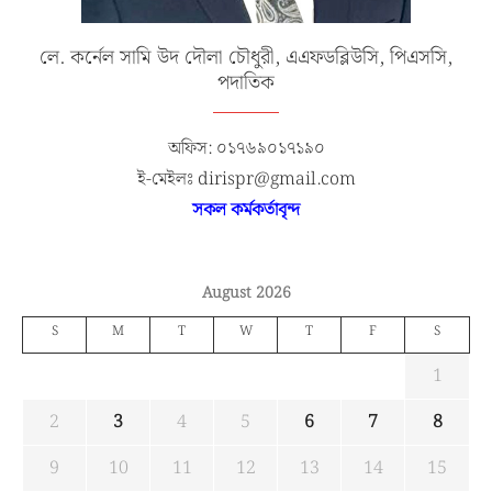
লে. কর্নেল সামি উদ দৌলা চৌধুরী, এএফডব্লিউসি, পিএসসি,
পদাতিক
অফিস: ০১৭৬৯০১৭১৯০
ই-মেইলঃ dirispr@gmail.com
সকল কর্মকর্তাবৃন্দ
August 2026
S
M
T
W
T
F
S
1
2
3
4
5
6
7
8
9
10
11
12
13
14
15