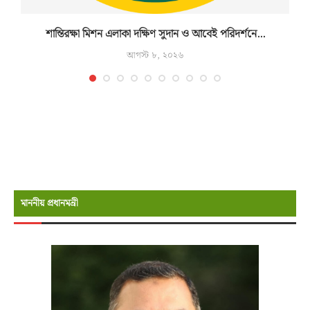
শান্তিরক্ষা মিশন এলাকা দক্ষিণ সুদান ও আবেই পরিদর্শনে...
আগস্ট ৮, ২০২৬
মাননীয় প্রধানমন্রী