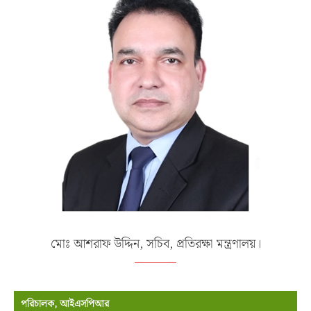
মোঃ আশরাফ উদ্দিন, সচিব, প্রতিরক্ষা মন্ত্রণালয়।
পরিচালক, আইএসপিআর