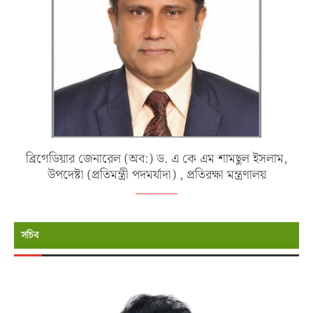
ব্রিগেডিয়ার জেনারেল (অব:) ড. এ কে এম শামছুল ইসলাম,
উপদেষ্টা (প্রতিমন্ত্রী পদমর্যাদা) , প্রতিরক্ষা মন্ত্রণালয়
সচিব