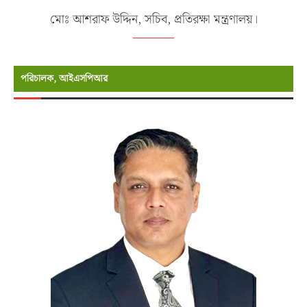
মোঃ আশরাফ উদ্দিন, সচিব, প্রতিরক্ষা মন্ত্রণালয়।
পরিচালক, আইএসপিআর