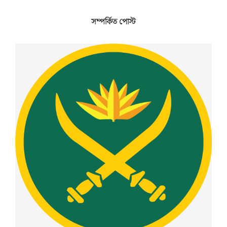
নৌবাহিনীর এ-২০২৫ ব্যাচের ৪৬৩ জন নবীন নাবিকেরশিক্ষা সমাপনী
কুচকাওয়াজ অনুষ্ঠিত
সম্পর্কিত পোস্ট