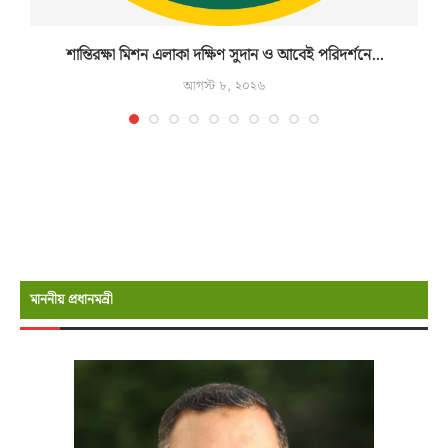
শান্তিরক্ষা মিশন এলাকা দক্ষিণ সুদান ও আবেই পরিদর্শনে...
আগস্ট ৮, ২০২৬
মাননীয় প্রধানমন্রী