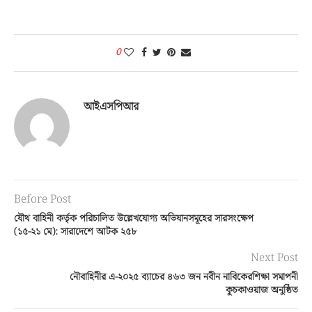
সেনাবাহিনী পরিচালিত সকল শিক্ষা প্রতিষ্ঠানের অধ্যক্ষগণসহ অন্যান্য
সামরিক কর্মকর্তাগণ অংশগ্রহণ করেন।
0
আইএসপিআর
Before Post
যৌথ বাহিনী কর্তৃক পরিচালিত উল্লেখযোগ্য অভিযানসমূহের সারসংক্ষেপ
(১৫-২১ মে): সারাদেশে আটক ২৫৮
Next Post