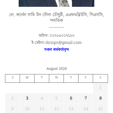
লে. কর্নেল সামি উদ দৌলা চৌধুরী, এএফডব্লিউসি, পিএসসি,
পদাতিক
অফিস: ০১৭৬৯০১৭১৯০
ই-মেইলঃ dirispr@gmail.com
সকল কর্মকর্তাবৃন্দ
August 2026
S
M
T
W
T
F
S
1
2
3
4
5
6
7
8