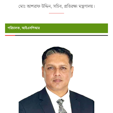
মোঃ আশরাফ উদ্দিন, সচিব, প্রতিরক্ষা মন্ত্রণালয়।
পরিচালক, আইএসপিআর