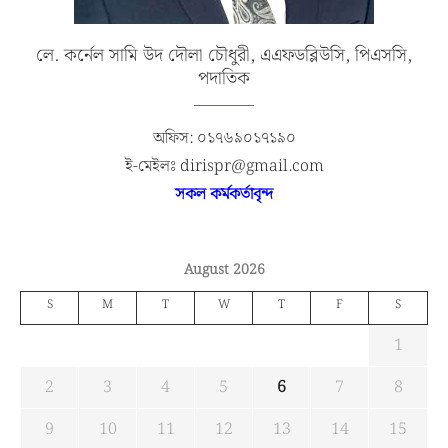
লে. কর্নেল সামি উদ দৌলা চৌধুরী, এএফডব্লিউসি, পিএসসি,
পদাতিক
অফিস: ০১৭৬৯০১৭১৯০
ই-মেইলঃ dirispr@gmail.com
সকল কর্মকর্তাবৃন্দ
August 2026
S
M
T
W
T
F
S
1
2
3
4
5
6
7
8
9
10
11
12
13
14
15