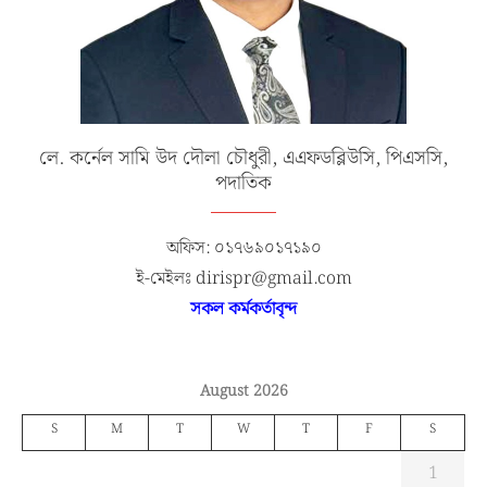
লে. কর্নেল সামি উদ দৌলা চৌধুরী, এএফডব্লিউসি, পিএসসি,
পদাতিক
অফিস: ০১৭৬৯০১৭১৯০
ই-মেইলঃ dirispr@gmail.com
সকল কর্মকর্তাবৃন্দ
August 2026
S
M
T
W
T
F
S
1