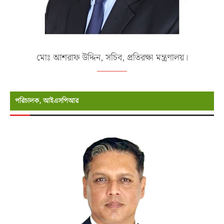
মোঃ আশরাফ উদ্দিন, সচিব, প্রতিরক্ষা মন্ত্রণালয়।
পরিচালক, আইএসপিআর