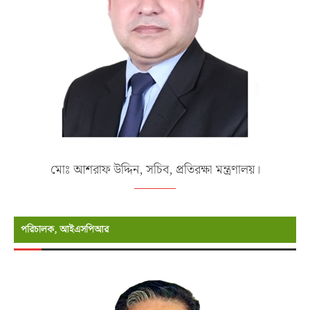
মোঃ আশরাফ উদ্দিন, সচিব, প্রতিরক্ষা মন্ত্রণালয়।
পরিচালক, আইএসপিআর