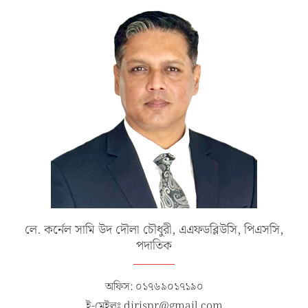
লে. কর্নেল সামি উদ দৌলা চৌধুরী, এএফডব্লিউসি, পিএসসি,
পদাতিক
অফিস: ০১৭৬৯০১৭১৯০
ই-মেইলঃ dirispr@gmail.com