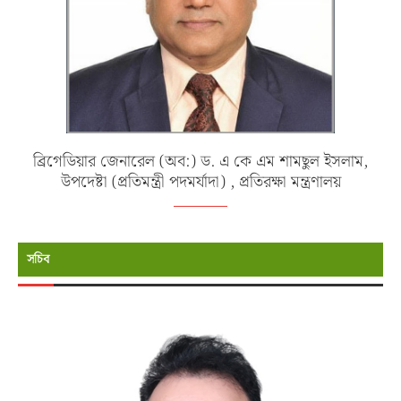
ব্রিগেডিয়ার জেনারেল (অব:) ড. এ কে এম শামছুল ইসলাম,
উপদেষ্টা (প্রতিমন্ত্রী পদমর্যাদা) , প্রতিরক্ষা মন্ত্রণালয়
সচিব