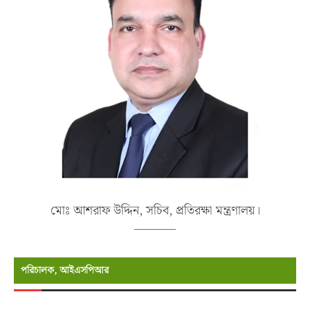
মোঃ আশরাফ উদ্দিন, সচিব, প্রতিরক্ষা মন্ত্রণালয়।
পরিচালক, আইএসপিআর