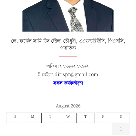
লে. কর্নেল সামি উদ দৌলা চৌধুরী, এএফডব্লিউসি, পিএসসি,
পদাতিক
অফিস: ০১৭৬৯০১৭১৯০
ই-মেইলঃ dirispr@gmail.com
সকল কর্মকর্তাবৃন্দ
August 2026
S
M
T
W
T
F
S
1