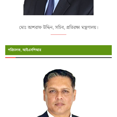
মোঃ আশরাফ উদ্দিন, সচিব, প্রতিরক্ষা মন্ত্রণালয়।
পরিচালক, আইএসপিআর