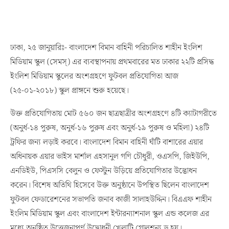
ঢাকা, ২৫ জানুয়ারিঃ- বাংলাদেশ বিমান বাহিনী পরিচালিত শাহীন ইংলিশ
মিডিয়াম স্কুল (সেমস্) এর ব্যবস্থাপনায় প্রথমবারের মত ঢাকার ২২টি প্রসিদ্ধ
ইংলিশ মিডিয়াম স্কুলের অংশগ্রহণে ফুটবল প্রতিযোগিতা আজ
(২৫-০১-২০১৮) স্কুল প্রাঙ্গনে শুরু হয়েছে।
উক্ত প্রতিযোগিতায় মোট ৫৬০ জন ছাত্রছাত্রীর অংশগ্রহণে ৪টি ক্যাটাগরীতে
(অনুর্ধ-১৪ পুরুষ, অনুর্ধ-১৬ পুরুষ এবং অনুর্ধ-১৯ পুরুষ ও মহিলা) ২৪টি
ট্রফির জন্য লড়াই করবে। বাংলাদেশ বিমান বাহিনী ঘাঁটি বাশারের এয়ার
অধিনায়ক এয়ার ভাইস মার্শাল এহসানুল গণি চৌধুরী, ওএসপি, জিইউপি,
এনডিইউ, পিএসসি বেলুন ও ফেস্টুন উড়িয়ে প্রতিযোগিতার উদ্ভোধন
করেন। বিশেষ অতিথি হিসেবে উক্ত অনুষ্ঠানে উপস্থিত ছিলেন বাংলাদেশ
ফুটবল ফেডারেশনের সভাপতি জনাব কাজী সালাহউদ্দিন। বিএএফ শাহীন
ইংলিম মিডিয়াম স্কুল এবং বাংলাদেশ ইন্টারন্যাশনাল স্কুল এন্ড কলেজ এর
মধ্যে অনুষ্ঠিত উত্তেজনাপূর্ণ উদ্বোধনী খেলাটি গোলশূন্য ড্র হয়।