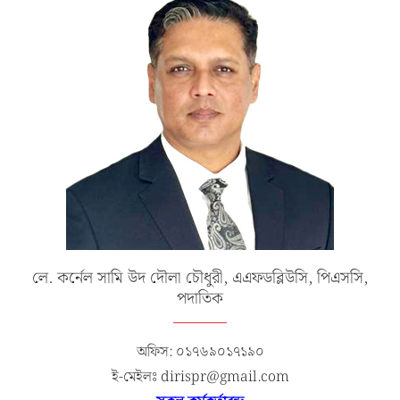
লে. কর্নেল সামি উদ দৌলা চৌধুরী, এএফডব্লিউসি, পিএসসি,
পদাতিক
অফিস: ০১৭৬৯০১৭১৯০
ই-মেইলঃ dirispr@gmail.com