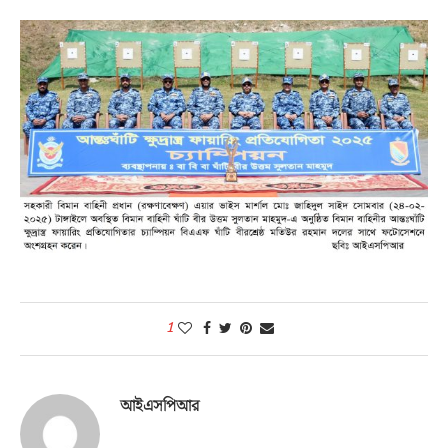
1
আইএসপিআর