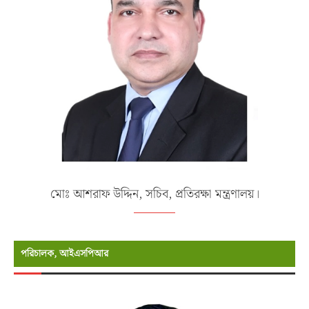
মোঃ আশরাফ উদ্দিন, সচিব, প্রতিরক্ষা মন্ত্রণালয়।
পরিচালক, আইএসপিআর