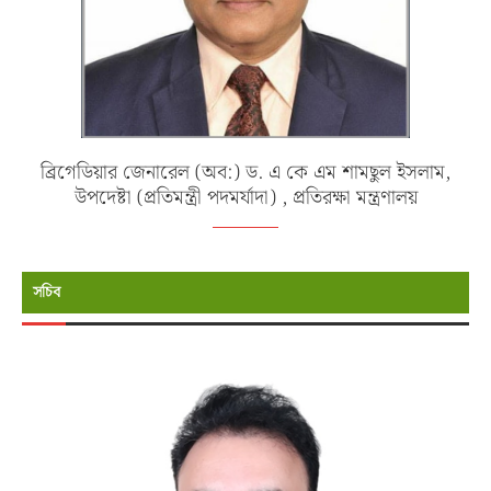
ব্রিগেডিয়ার জেনারেল (অব:) ড. এ কে এম শামছুল ইসলাম,
উপদেষ্টা (প্রতিমন্ত্রী পদমর্যাদা) , প্রতিরক্ষা মন্ত্রণালয়
সচিব