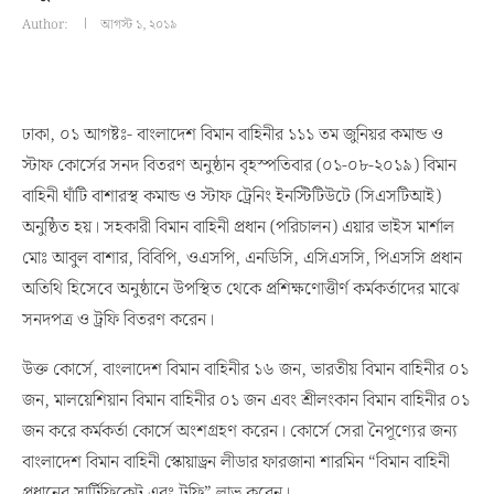
Author:
আগস্ট ১, ২০১৯
ঢাকা, ০১ আগষ্টঃ- বাংলাদেশ বিমান বাহিনীর ১১১ তম জুনিয়র কমান্ড ও
স্টাফ কোর্সের সনদ বিতরণ অনুষ্ঠান বৃহস্পতিবার (০১-০৮-২০১৯) বিমান
বাহিনী ঘাঁটি বাশারস্থ কমান্ড ও স্টাফ ট্রেনিং ইনস্টিটিউটে (সিএসটিআই)
অনুষ্ঠিত হয়। সহকারী বিমান বাহিনী প্রধান (পরিচালন) এয়ার ভাইস মার্শাল
মোঃ আবুল বাশার, বিবিপি, ওএসপি, এনডিসি, এসিএসসি, পিএসসি প্রধান
অতিথি হিসেবে অনুষ্ঠানে উপস্থিত থেকে প্রশিক্ষণোত্তীর্ণ কর্মকর্তাদের মাঝে
সনদপত্র ও ট্রফি বিতরণ করেন।
উক্ত কোর্সে, বাংলাদেশ বিমান বাহিনীর ১৬ জন, ভারতীয় বিমান বাহিনীর ০১
জন, মালয়েশিয়ান বিমান বাহিনীর ০১ জন এবং শ্রীলংকান বিমান বাহিনীর ০১
জন করে কর্মকর্তা কোর্সে অংশগ্রহণ করেন। কোর্সে সেরা নৈপূণ্যের জন্য
বাংলাদেশ বিমান বাহিনী স্কোয়াড্রন লীডার ফারজানা শারমিন “বিমান বাহিনী
প্রধানের সার্টিফিকেট এবং ট্রফি” লাভ করেন।