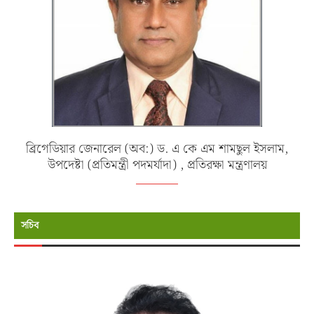
ব্রিগেডিয়ার জেনারেল (অব:) ড. এ কে এম শামছুল ইসলাম,
উপদেষ্টা (প্রতিমন্ত্রী পদমর্যাদা) , প্রতিরক্ষা মন্ত্রণালয়
সচিব