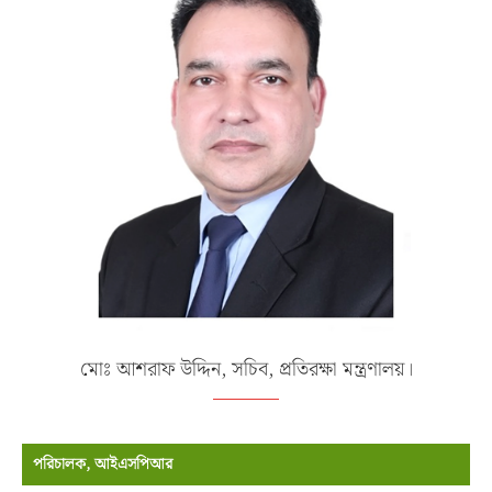
মোঃ আশরাফ উদ্দিন, সচিব, প্রতিরক্ষা মন্ত্রণালয়।
পরিচালক, আইএসপিআর