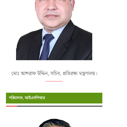
মোঃ আশরাফ উদ্দিন, সচিব, প্রতিরক্ষা মন্ত্রণালয়।
পরিচালক, আইএসপিআর