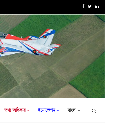
এক্সারসাইজ টাইগার লাইটনিং-২০২৬ এর উদ্বোধনী অনুষ্ঠান
তথ্য অধিকার
ইনোভেশন
বাংলা