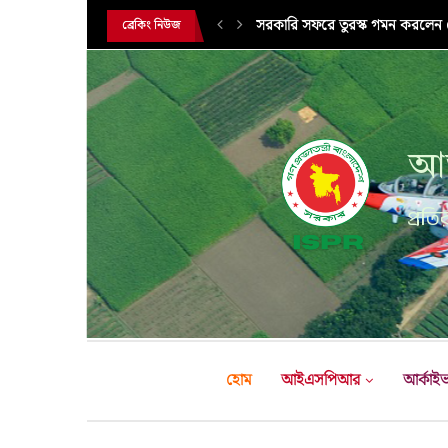
সরকারি সফরে তুরস্ক গমন করলেন সে
ব্রেকিং নিউজ
আন
প্রতির
হোম
আইএসপিআর
আর্কাই