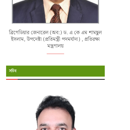
ব্রিগেডিয়ার জেনারেল (অব:) ড. এ কে এম শামছুল
ইসলাম, উপদেষ্টা (প্রতিমন্ত্রী পদমর্যাদা) , প্রতিরক্ষা
মন্ত্রণালয়
সচিব
বাংলাদেশ বিমান বাহিনীর ১৩১ তম জুনিয়র
জাতীয় হকি ও কাবাডির নারী দলের সংবর
কমান্ড ও...
ও...
জুন ৯, ২০২৬
মে ২৩, ২০২৬