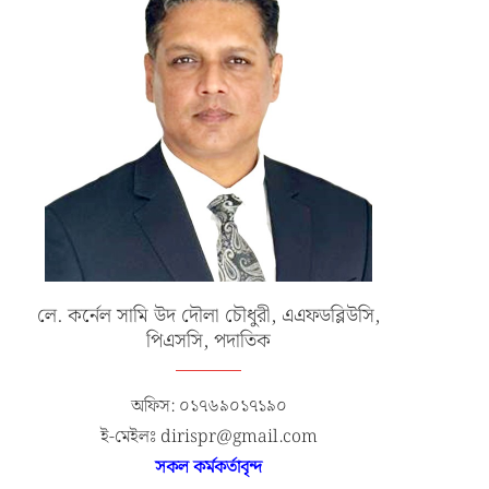
লে. কর্নেল সামি উদ দৌলা চৌধুরী, এএফডব্লিউসি,
পিএসসি, পদাতিক
অফিস: ০১৭৬৯০১৭১৯০
ই-মেইলঃ dirispr@gmail.com
সকল কর্মকর্তাবৃন্দ