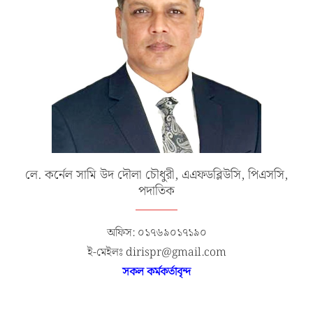
লে. কর্নেল সামি উদ দৌলা চৌধুরী, এএফডব্লিউসি, পিএসসি,
পদাতিক
অফিস: ০১৭৬৯০১৭১৯০
ই-মেইলঃ dirispr@gmail.com
সকল কর্মকর্তাবৃন্দ