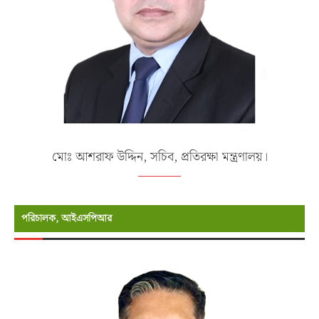
মোঃ আশরাফ উদ্দিন, সচিব, প্রতিরক্ষা মন্ত্রণালয়।
পরিচালক, আইএসপিআর