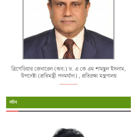
ব্রিগেডিয়ার জেনারেল (অব:) ড. এ কে এম শামছুল ইসলাম,
উপদেষ্টা (প্রতিমন্ত্রী পদমর্যাদা) , প্রতিরক্ষা মন্ত্রণালয়
সচিব