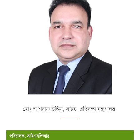
মোঃ আশরাফ উদ্দিন, সচিব, প্রতিরক্ষা মন্ত্রণালয়।
পরিচালক, আইএসপিআর