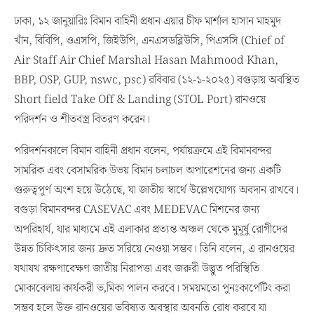
ঢাকা, ১২ জানুয়ারিঃ বিমান বাহিনী প্রধান এয়ার চীফ মার্শাল হাসান মাহমুদ
খাঁন, বিবিপি, ওএসপি, জিইউপি, এনএসডব্লিউসি, পিএসসি (Chief of
Air Staff Air Chief Marshal Hasan Mahmood Khan,
BBP, OSP, GUP, nswc, psc) রবিবার (১২-১-২০২৫) বগুড়ায় অবস্থিত
Short field Take Off & Landing (STOL Port) রানওয়ে
পরিদর্শন ও শীতবস্ত্র বিতরণ করেন।
পরিদর্শনকালে বিমান বাহিনী প্রধান বলেন, পর্যায়ক্রমে এই বিমানবন্দর
সামরিক এবং বেসামরিক উভয় বিমান চলাচল অপারেশনের জন্য একটি
গুরুত্বপূর্ণ অংশ হয়ে উঠেছে, যা জাতীয় স্বার্থে উল্লেখযোগ্য অবদান রাখবে।
বগুড়া বিমানবন্দর CASEVAC এবং MEDEVAC মিশনের জন্য
অপরিহার্য, যার মাধ্যমে এই এলাকার প্রত্যন্ত অঞ্চল থেকে মুমূর্ষু রোগীদের
উন্নত চিকিৎসার জন্য দ্রুত সরিয়ে নেওয়া সম্ভব। তিনি বলেন, এ রানওয়ের
যথাযথ রক্ষণাবেক্ষণ জাতীয় নিরাপত্তা এবং জরুরী উদ্ভুত পরিস্থিতি
মোকাবেলায় কার্যকরী ভ‚মিকা পালন করবে। সময়মতো পুনঃকার্পেটিং করা
সম্ভব হলে উক্ত রানওয়ের ভবিষ্যত অবস্থার অবনতি রোধ করবে যা