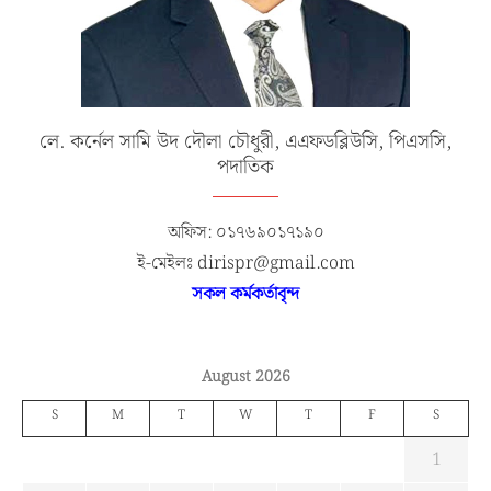
লে. কর্নেল সামি উদ দৌলা চৌধুরী, এএফডব্লিউসি, পিএসসি,
পদাতিক
অফিস: ০১৭৬৯০১৭১৯০
ই-মেইলঃ dirispr@gmail.com
সকল কর্মকর্তাবৃন্দ
August 2026
S
M
T
W
T
F
S
1