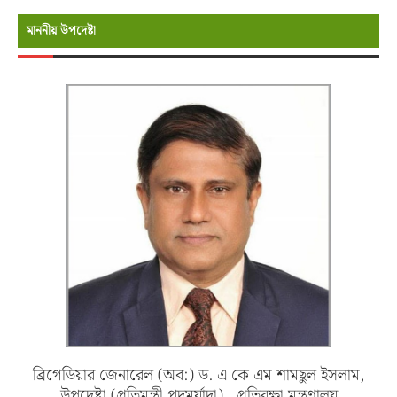
মাননীয় উপদেষ্টা
ব্রিগেডিয়ার জেনারেল (অব:) ড. এ কে এম শামছুল ইসলাম,
উপদেষ্টা (প্রতিমন্ত্রী পদমর্যাদা) , প্রতিরক্ষা মন্ত্রণালয়