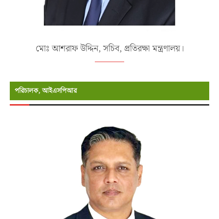
মোঃ আশরাফ উদ্দিন, সচিব, প্রতিরক্ষা মন্ত্রণালয়।
পরিচালক, আইএসপিআর