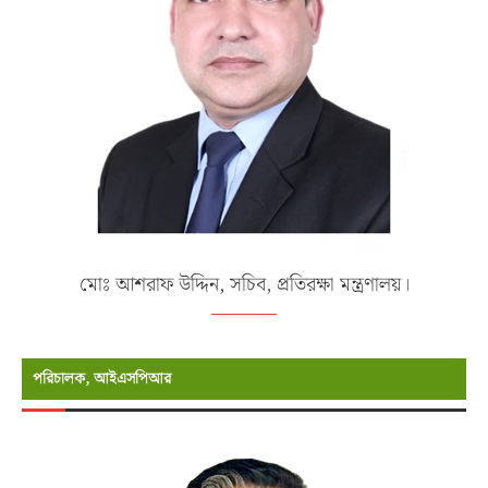
মোঃ আশরাফ উদ্দিন, সচিব, প্রতিরক্ষা মন্ত্রণালয়।
পরিচালক, আইএসপিআর