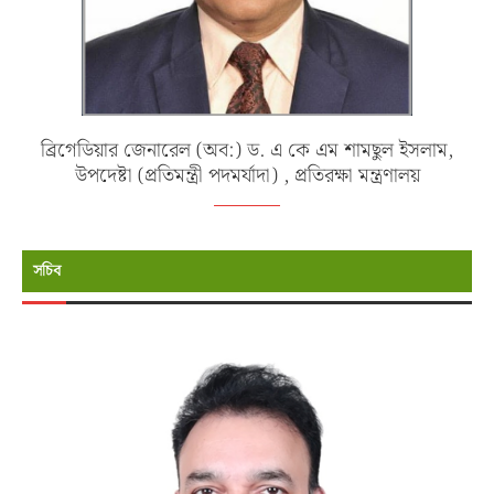
ব্রিগেডিয়ার জেনারেল (অব:) ড. এ কে এম শামছুল ইসলাম,
উপদেষ্টা (প্রতিমন্ত্রী পদমর্যাদা) , প্রতিরক্ষা মন্ত্রণালয়
সচিব