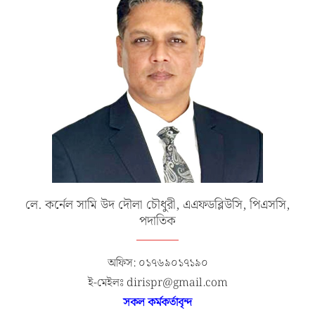
লে. কর্নেল সামি উদ দৌলা চৌধুরী, এএফডব্লিউসি, পিএসসি,
পদাতিক
অফিস: ০১৭৬৯০১৭১৯০
ই-মেইলঃ dirispr@gmail.com
সকল কর্মকর্তাবৃন্দ