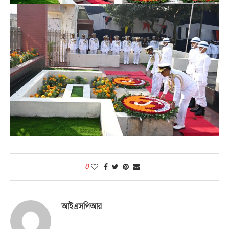
0
আইএসপিআর