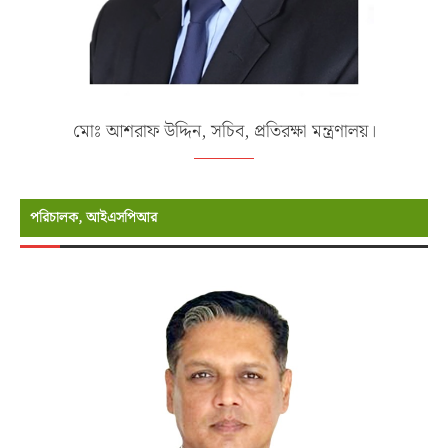
মোঃ আশরাফ উদ্দিন, সচিব, প্রতিরক্ষা মন্ত্রণালয়।
পরিচালক, আইএসপিআর