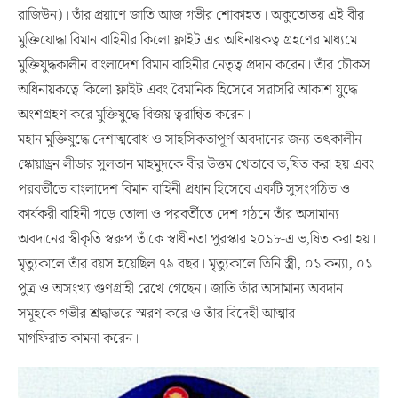
রাজিউন)। তাঁর প্রয়াণে জাতি আজ গভীর শোকাহত। অকুতোভয় এই বীর
মুক্তিযোদ্ধা বিমান বাহিনীর কিলো ফ্লাইট এর অধিনায়কত্ব গ্রহণের মাধ্যমে
মুক্তিযুদ্ধকালীন বাংলাদেশ বিমান বাহিনীর নেতৃত্ব প্রদান করেন। তাঁর চৌকস
অধিনায়কত্বে কিলো ফ্লাইট এবং বৈমানিক হিসেবে সরাসরি আকাশ যুদ্ধে
অংশগ্রহণ করে মুক্তিযুদ্ধে বিজয় ত্বরান্বিত করেন।
মহান মুক্তিযুদ্ধে দেশাত্মবোধ ও সাহসিকতাপূর্ণ অবদানের জন্য তৎকালীন
স্কোয়াড্রন লীডার সুলতান মাহমুদকে বীর উত্তম খেতাবে ভ‚ষিত করা হয় এবং
পরবর্তীতে বাংলাদেশ বিমান বাহিনী প্রধান হিসেবে একটি সুসংগঠিত ও
কার্যকরী বাহিনী গড়ে তোলা ও পরবর্তীতে দেশ গঠনে তাঁর অসামান্য
অবদানের স্বীকৃতি স্বরুপ তাঁকে স্বাধীনতা পুরস্কার ২০১৮-এ ভ‚ষিত করা হয়।
মৃত্যুকালে তাঁর বয়স হয়েছিল ৭৯ বছর। মৃত্যুকালে তিনি স্ত্রী, ০১ কন্যা, ০১
পুত্র ও অসংখ্য গুণগ্রাহী রেখে গেছেন। জাতি তাঁর অসামান্য অবদান
সমূহকে গভীর শ্রদ্ধাভরে স্মরণ করে ও তাঁর বিদেহী আত্মার
মাগফিরাত কামনা করেন।