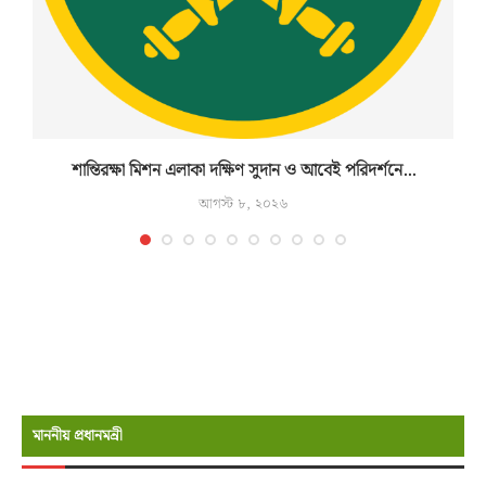
শান্তিরক্ষা মিশন এলাকা দক্ষিণ সুদান ও আবেই পরিদর্শনে...
আগস্ট ৮, ২০২৬
মাননীয় প্রধানমন্রী