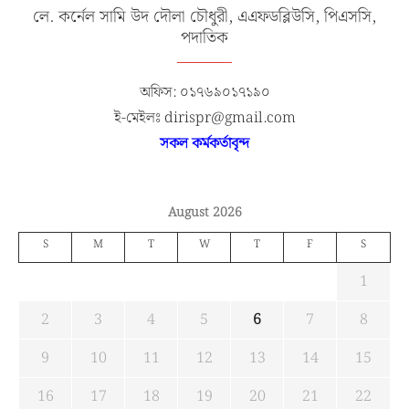
লে. কর্নেল সামি উদ দৌলা চৌধুরী, এএফডব্লিউসি, পিএসসি,
পদাতিক
অফিস: ০১৭৬৯০১৭১৯০
ই-মেইলঃ dirispr@gmail.com
সকল কর্মকর্তাবৃন্দ
August 2026
S
M
T
W
T
F
S
1
2
3
4
5
6
7
8
9
10
11
12
13
14
15
16
17
18
19
20
21
22