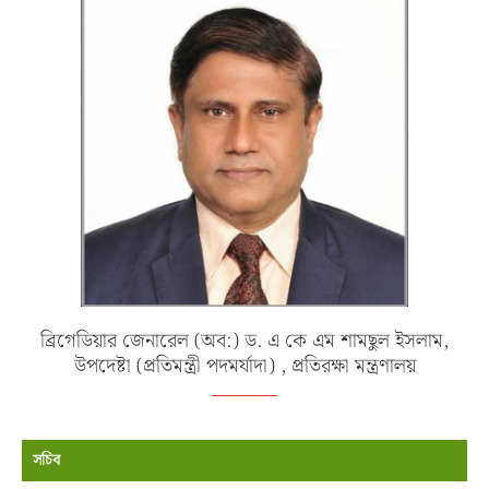
ব্রিগেডিয়ার জেনারেল (অব:) ড. এ কে এম শামছুল ইসলাম,
উপদেষ্টা (প্রতিমন্ত্রী পদমর্যাদা) , প্রতিরক্ষা মন্ত্রণালয়
সচিব