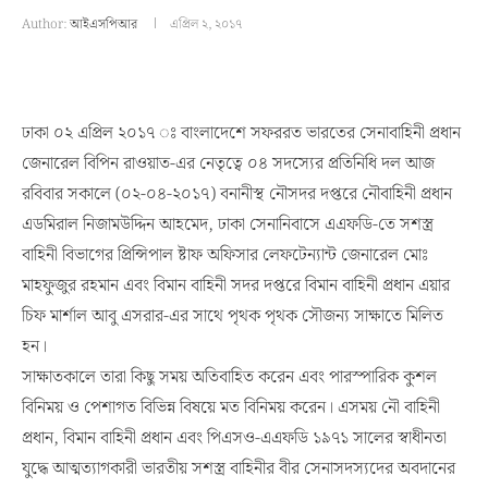
Author:
আইএসপিআর
এপ্রিল ২, ২০১৭
ঢাকা ০২ এপ্রিল ২০১৭ ঃ বাংলাদেশে সফররত ভারতের সেনাবাহিনী প্রধান
জেনারেল বিপিন রাওয়াত-এর নেতৃত্বে ০৪ সদস্যের প্রতিনিধি দল আজ
রবিবার সকালে (০২-০৪-২০১৭) বনানীস্থ নৌসদর দপ্তরে নৌবাহিনী প্রধান
এডমিরাল নিজামউদ্দিন আহমেদ, ঢাকা সেনানিবাসে এএফডি-তে সশস্ত্র
বাহিনী বিভাগের প্রিন্সিপাল ষ্টাফ অফিসার লেফটেন্যান্ট জেনারেল মোঃ
মাহফুজুর রহমান এবং বিমান বাহিনী সদর দপ্তরে বিমান বাহিনী প্রধান এয়ার
চিফ মার্শাল আবু এসরার-এর সাথে পৃথক পৃথক সৌজন্য সাক্ষাতে মিলিত
হন।
সাক্ষাতকালে তারা কিছু সময় অতিবাহিত করেন এবং পারস্পারিক কুশল
বিনিময় ও পেশাগত বিভিন্ন বিষয়ে মত বিনিময় করেন। এসময় নৌ বাহিনী
প্রধান, বিমান বাহিনী প্রধান এবং পিএসও-এএফডি ১৯৭১ সালের স্বাধীনতা
যুদ্ধে আত্মত্যাগকারী ভারতীয় সশস্ত্র বাহিনীর বীর সেনাসদস্যদের অবদানের