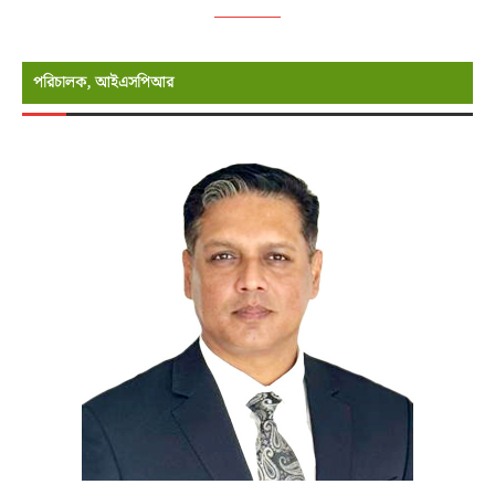
পরিচালক, আইএসপিআর