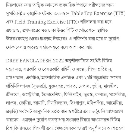
নিরুপনের জন্য তাত্ত্বিক জ্ঞানকে ব্যবহারিক উপায়ে পরীক্ষনের জন্য
সুপরিকল্পিত কাল্পনিক ঘটনার অবলম্বনে Table Top Exercise (TTX)
এবং Field Training Exercise (FTX) পরিচালনা করা হবে।
এছাড়াও, প্রথমবারের মত ঢাকা উত্তর সিটি কর্পোরেশনে স্থাপিত
ঊসবৎমবহপু ঙঢ়বৎধঃরড়হ ঈবহঃবৎ এ পরিদর্শন করা হবে যা দূর্যোগ
মোকাবেলায় অত্যন্ত সহায়ক হবে বলে আশা করা যায়।
DREE BANGLADESH-2022 অনুশীলনটিতে সংশ্লিষ্ট বিভিন্ন
মন্ত্রণালয়, সরকারি ও বেসরকারি বাহিনী ও সংস্থা, শিক্ষা প্রতিষ্ঠান,
হাসপাতাল, এনজিও/আন্তর্জাতিক এনজিও এবং ২৭টি বন্ধুপ্রতীম দেশের
প্রতিনিধিগণসহ (যুক্তরাষ্ট্র, যুক্তরাজ্য, ভারত, নেপাল, ভুটান, মালদ্বীপ,
শ্রীলংকা, অস্ট্রেলিয়া, ইন্দোনেশিয়া, ফিলিপাইন, তুরস্ক, কানাডা, মঙ্গোলিয়া,
লাওস, কেনিয়া, জার্মানি, নিউজিল্যান্ড, সিংগাপুর, ইথিওপিয়া, আর্মেনিয়া,
প্রভৃতি) সর্বমোট আনুমানিক ৪০০ জন স্বশরীরে এবং ভার্চুয়ালি অংশগ্রহণ
করছেন। এছাড়াও দুর্যোগ ব্যবস্থাপনা সংক্রান্ত বিষয়ে অধ্যয়নরত বিভিন্ন
বিশ¡বিদ্যালয়ের শিক্ষার্থী এবং স্বেচ্ছাসেবকরাও এই অনুশীলনে অংশগ্রহণ