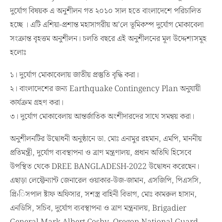
দুর্যোগ বিষয়ক এ অনুশীলন গত ২০১০ সাল হতে বাংলাদেশে পরিচালিত
হচ্ছে । এটি এশিয়া-প্রশান্ত মহাসাগরীয় অ’লে ভূমিকম্প দুর্যোগ মোকাবেলা
সংক্রান্ত বৃহত্তম অনুশীলন। চলতি বছরে এই অনুশীলনের মূল উদ্দেশ্যসমূহ
হলোঃ
১। দুর্যোগ মোকাবেলায় জাতীয় প্রস্তুতি বৃদ্ধি করা।
২। বাংলাদেশের জন্য Earthquake Contingency Plan অনুযায়ী
কার্যক্রম গ্রহণ করা।
৩। দুর্যোগ মোকাবেলায় আন্তর্জাতিক অংশীদারদের সাথে সমন্বয় করা।
অনুশীলনটির উদ্বোধনী অনুষ্ঠানে ডা. মোঃ এনামুর রহমান, এমপি, মাননীয়
প্রতিমন্ত্রী, দুর্যোগ ব্যবস্থাপনা ও ত্রাণ মন্ত্রণালয়, প্রধান অতিথি হিসেবে
উপস্থিত থেকে DREE BANGLADESH-2022 উদ্বোধন করেছেন।
এছাড়া লেফ্টেন্যান্ট জেনারেল ওয়াকার-উজ-জামান, এসজিপি, পিএসসি,
প্রি›িসপাল ষ্টাফ অফিসার, সশস্ত্র বাহিনী বিভাগ, মোঃ কামরুল হাসান,
এনডিসি, সচিব, দুর্যোগ ব্যবস্থাপনা ও ত্রাণ মন্ত্রনালয়, Brigadier