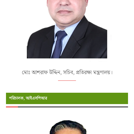
মোঃ আশরাফ উদ্দিন, সচিব, প্রতিরক্ষা মন্ত্রণালয়।
পরিচালক, আইএসপিআর