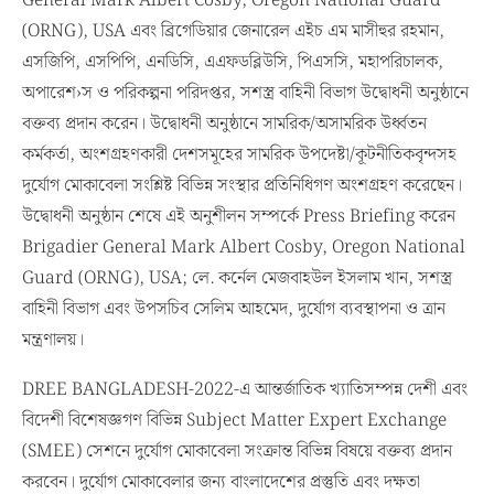
General Mark Albert Cosby, Oregon National Guard
(ORNG), USA এবং ব্রিগেডিয়ার জেনারেল এইচ এম মাসীহুর রহমান,
এসজিপি, এসপিপি, এনডিসি, এএফডব্লিউসি, পিএসসি, মহাপরিচালক,
অপারেশ›স ও পরিকল্পনা পরিদপ্তর, সশস্ত্র বাহিনী বিভাগ উদ্বোধনী অনুষ্ঠানে
বক্তব্য প্রদান করেন। উদ্বোধনী অনুষ্ঠানে সামরিক/অসামরিক উর্ধ্বতন
কর্মকর্তা, অংশগ্রহণকারী দেশসমূহের সামরিক উপদেষ্টা/কূটনীতিকবৃন্দসহ
দুর্যোগ মোকাবেলা সংশ্লিষ্ট বিভিন্ন সংস্থার প্রতিনিধিগণ অংশগ্রহণ করেছেন।
উদ্বোধনী অনুষ্ঠান শেষে এই অনুশীলন সম্পর্কে Press Briefing করেন
Brigadier General Mark Albert Cosby, Oregon National
Guard (ORNG), USA; লে. কর্নেল মেজবাহউল ইসলাম খান, সশস্ত্র
বাহিনী বিভাগ এবং উপসচিব সেলিম আহমেদ, দুর্যোগ ব্যবস্থাপনা ও ত্রান
মন্ত্রণালয়।
DREE BANGLADESH-2022-এ আন্তর্জাতিক খ্যাতিসম্পন্ন দেশী এবং
বিদেশী বিশেষজ্ঞগণ বিভিন্ন Subject Matter Expert Exchange
(SMEE) সেশনে দুর্যোগ মোকাবেলা সংক্রান্ত বিভিন্ন বিষয়ে বক্তব্য প্রদান
করবেন। দুর্যোগ মোকাবেলার জন্য বাংলাদেশের প্রস্তুতি এবং দক্ষতা