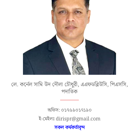
লে. কর্নেল সামি উদ দৌলা চৌধুরী, এএফডব্লিউসি, পিএসসি,
পদাতিক
অফিস: ০১৭৬৯০১৭১৯০
ই-মেইলঃ dirispr@gmail.com
সকল কর্মকর্তাবৃন্দ