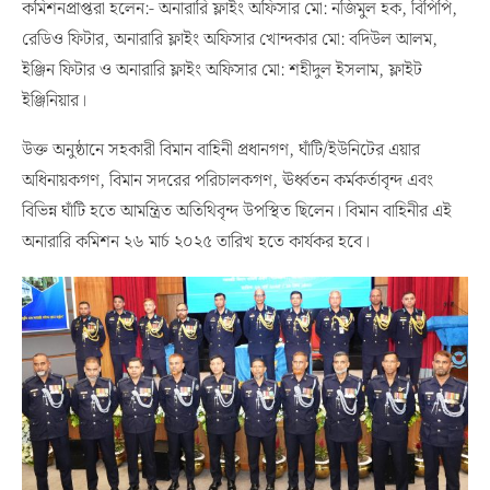
কমিশনপ্রাপ্তরা হলেন:- অনারারি ফ্লাইং অফিসার মো: নজিমুল হক, বিপিপি,
রেডিও ফিটার, অনারারি ফ্লাইং অফিসার খোন্দকার মো: বদিউল আলম,
ইঞ্জিন ফিটার ও অনারারি ফ্লাইং অফিসার মো: শহীদুল ইসলাম, ফ্লাইট
ইঞ্জিনিয়ার।
উক্ত অনুষ্ঠানে সহকারী বিমান বাহিনী প্রধানগণ, ঘাঁটি/ইউনিটের এয়ার
অধিনায়কগণ, বিমান সদরের পরিচালকগণ, ঊর্ধ্বতন কর্মকর্তাবৃন্দ এবং
বিভিন্ন ঘাঁটি হতে আমন্ত্রিত অতিথিবৃন্দ উপস্থিত ছিলেন। বিমান বাহিনীর এই
অনারারি কমিশন ২৬ মার্চ ২০২৫ তারিখ হতে কার্যকর হবে।