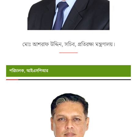
মোঃ আশরাফ উদ্দিন, সচিব, প্রতিরক্ষা মন্ত্রণালয়।
পরিচালক, আইএসপিআর