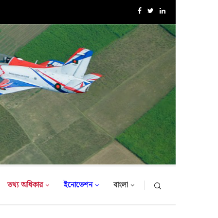
এক্সারসাইজ টাইগার লাইটনিং-২০২৬ এর উদ্বোধনী অনুষ্ঠান
তথ্য অধিকার
ইনোভেশন
বাংলা