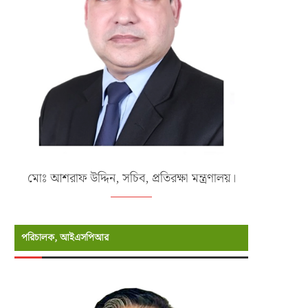
মোঃ আশরাফ উদ্দিন, সচিব, প্রতিরক্ষা মন্ত্রণালয়।
পরিচালক, আইএসপিআর