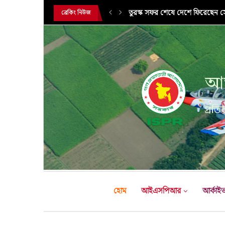
সরকারি সফরে তুরস্ক গমন করলেন সে
ব্রেকিং নিউজ
আন
প্রতির
হোম
আইএসপিআর
আর্কাই