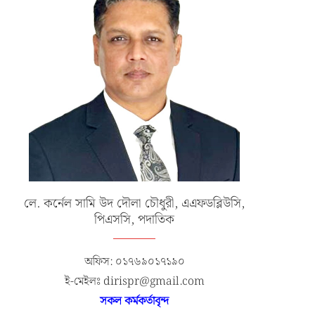
এক্সারসাইজ টাইগার লাইটনিং-২০২৬ এর
১৮-তম নৌবাহিনী প্রধান হিসেবে নিয়োগ
লে. কর্নেল সামি উদ দৌলা চৌধুরী, এএফডব্লিউসি,
উদ্বোধনী অনুষ্ঠান
রিয়ার এডমিরাল...
পিএসসি, পদাতিক
জুলাই ১৯, ২০২৬
জুলাই ১৭, ২০২৬
অফিস: ০১৭৬৯০১৭১৯০
ই-মেইলঃ dirispr@gmail.com
সকল কর্মকর্তাবৃন্দ