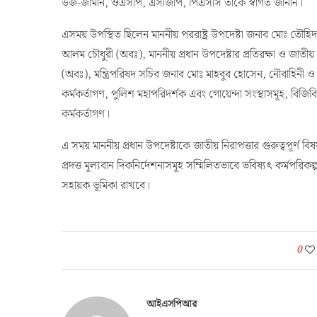
ঢাকা, ১৫ সেপ্টেম্বর ২০২৪ (রবিবার): আজ (১৫ সেপ্টেম্বর ২০২৪) অ
ইউনূস প্রথমবারের মতো সেনাসদরে আগমন করেন। মাননীয় প্রধান উ
উজ-জামান, ওএসপি, এসজিপি, পিএসসি তাঁকে স্বাগত জানান।
এসময় উপস্থিত ছিলেন মাননীয় পররাষ্ট্র উপদেষ্টা জনাব মোঃ তৌহিদ হ
আলম চৌধুরী (অবঃ), মাননীয় প্রধান উপদেষ্টার প্রতিরক্ষা ও জাতী
(অবঃ), মন্ত্রিপরিষদ সচিব জনাব মোঃ মাহবুব হোসেন, নৌবাহিনী 
কর্মকর্তাগণ, পুলিশ মহাপরিদর্শক এবং গোয়েন্দা সংস্থাসমূহ, বি
কর্মকর্তাগণ।
এ সময় মাননীয় প্রধান উপদেষ্টাকে জাতীয় নিরাপত্তার গুরুত্বপূর্ণ বিষ
প্রদত্ত মূল্যবান দিকনির্দেশনাসমূহ সম্মিলিতভাবে ভবিষ্যৎ কর্মপরিকল্পন
সহায়ক ভূমিকা রাখবে।