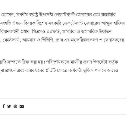
ন্তর্বতীকালীন সরকারের মাননীয় প্রধান উপদেষ্টা প্রফেসর ড. মুহাম্মদ
পদেষ্টা সেনাসদরে এসে পৌঁছালে সেনাবাহিনী প্রধান জেনারেল ওয়াকার-
োসেন, মাননীয় স্বরাষ্ট্র উপদেষ্টা লেফটেন্যান্ট জেনারেল মোঃ জাহাঙ্গীর
য় সংহতি উন্নয়ন বিষয়ক বিশেষ সহকারি লেফটেন্যান্ট জেনারেল আব্দুল হাফিজ
ও বিমানবাহিনী প্রধান, পিএসও এএফডি, সামরিক ও অসামরিক উর্ধ্বতন
জিবি, কোস্টগার্ড, আনসার ও ভিডিপি, র‍্যাব এর মহাপরিচালকগণ ও সেনাসদরের
য়াদি সম্পর্কে ব্রিফ করা হয়। পরিদর্শনকালে মাননীয় প্রধান উপদেষ্টা কর্তৃক
া প্রণয়ন এবং বাস্তবায়নের প্রতিটি ক্ষেত্রে কার্যকরী ভূমিকা পালনে অত্যন্ত