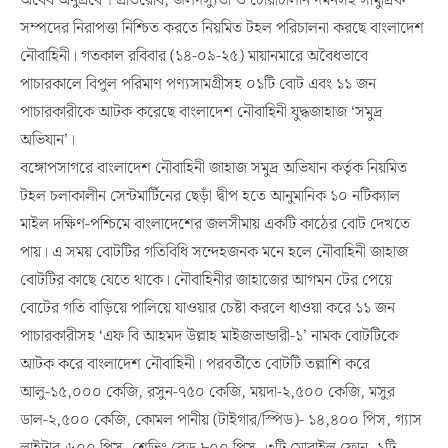
অবৈধ অনুপ্রবেশ প্রতিরোধ, জলদস্যুতা ও চোরাচালান দমনসহ সামুদ্রিক
সম্পদের নিরাপত্তা নিশ্চিত করতে নিয়মিত টহল পরিচালনা করছে বাংলাদেশ
নৌবাহিনী। গতকাল রবিবার (১৪-০৯-২৫) মায়ানমারে অবৈধভাবে
পাচারকালে বিপুল পরিমাণ পণ্যসামগ্রীসহ ০১টি বোট এবং ১১ জন
পাচারকারীকে আটক করেছে বাংলাদেশ নৌবাহিনী যুদ্ধজাহাজ ‘সমুদ্র
অভিযান’।
বঙ্গোপসাগরে বাংলাদেশ নৌবাহিনী জাহাজ সমুদ্র অভিযান কর্তৃক নিয়মিত
টহল চলাকালীন সেন্টমার্টিনের ছেড়াঁ দ্বীপ হতে আনুমানিক ১০ নটিক্যাল
মাইল দক্ষিণ-পশ্চিমে বাংলাদেশের জলসীমায় একটি কাঠের বোট দেখতে
পায়। এ সময় বোটটির গতিবিধি সন্দেহজনক মনে হলে নৌবাহিনী জাহাজ
বোটটির কাছে যেতে থাকে। নৌবাহিনীর জাহাজের আগমন টের পেয়ে
বোটের গতি বাড়িয়ে পালিয়ে যাওয়ার চেষ্টা করলে ধাওয়া করে ১১ জন
পাচারকারীসহ ‘এফ বি আহমদ উল্লাহ মাইজভান্ডারী-১’ নামক বোটটিকে
আটক করে বাংলাদেশ নৌবাহিনী। পরবর্তীতে বোটটি তল্লাশি করে
আলু-১৫,০০০ কেজি, রসুন-৭৫০ কেজি, ময়দা-২,৫০০ কেজি, মসুর
ডাল-২,৫০০ কেজি, কোমল পানীয় (টাইগার/স্পিড)- ১৪,৪০০ পিস, গ্যাস