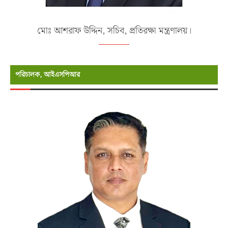
মোঃ আশরাফ উদ্দিন, সচিব, প্রতিরক্ষা মন্ত্রণালয়।
পরিচালক, আইএসপিআর