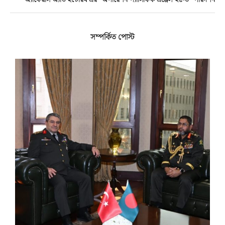
অ্যাফেয়ার্স অ্যাড ইন্টেরিম এর “অপারেশন প্যাসিফিক এঞ্জেল ২৫-৩’’ পরিদর্শন
সম্পর্কিত পোস্ট