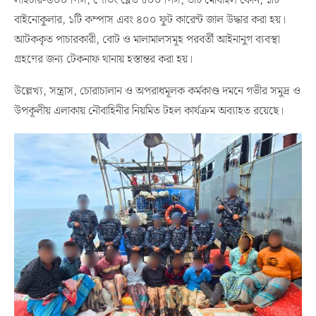
লাইটার-৬০০ পিস, শেভিং ব্লেড ৮০০ পিস, ৩টি মোবাইল ফোন, ১টি
বাইনোকুলার, ১টি কম্পাস এবং ৪০০ ফুট কারেন্ট জাল উদ্ধার করা হয়।
আটককৃত পাচারকারী, বোট ও মালামালসমূহ পরবর্তী আইনানুগ ব্যবস্থা
গ্রহণের জন্য টেকনাফ থানায় হস্তান্তর করা হয়।
উল্লেখ্য, সন্ত্রাস, চোরাচালান ও অপরাধমূলক কর্মকাণ্ড দমনে গভীর সমুদ্র ও
উপকূলীয় এলাকায় নৌবাহিনীর নিয়মিত টহল কার্যক্রম অব্যাহত রয়েছে।