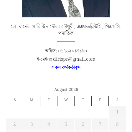
লে. কর্নেল সামি উদ দৌলা চৌধুরী, এএফডব্লিউসি, পিএসসি,
পদাতিক
অফিস: ০১৭৬৯০১৭১৯০
ই-মেইলঃ dirispr@gmail.com
সকল কর্মকর্তাবৃন্দ
August 2026
S
M
T
W
T
F
S
1
2
3
4
5
6
7
8