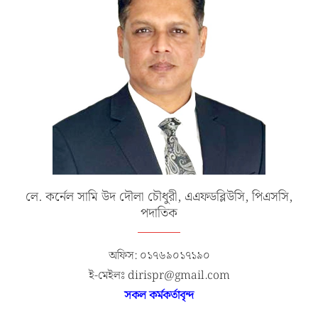
লে. কর্নেল সামি উদ দৌলা চৌধুরী, এএফডব্লিউসি, পিএসসি,
পদাতিক
অফিস: ০১৭৬৯০১৭১৯০
ই-মেইলঃ dirispr@gmail.com
সকল কর্মকর্তাবৃন্দ