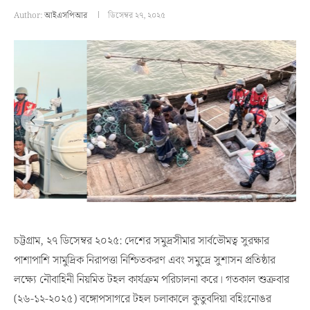
Author:
আইএসপিআর
ডিসেম্বর ২৭, ২০২৫
চট্টগ্রাম, ২৭ ডিসেম্বর ২০২৫: দেশের সমুদ্রসীমার সার্বভৌমত্ব সুরক্ষার
পাশাপাশি সামুদ্রিক নিরাপত্তা নিশ্চিতকরণ এবং সমুদ্রে সুশাসন প্রতিষ্ঠার
লক্ষ্যে নৌবাহিনী নিয়মিত টহল কার্যক্রম পরিচালনা করে। গতকাল শুক্রবার
(২৬-১২-২০২৫) বঙ্গোপসাগরে টহল চলাকালে কুতুবদিয়া বহিঃনোঙর