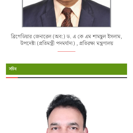
ব্রিগেডিয়ার জেনারেল (অব:) ড. এ কে এম শামছুল ইসলাম,
উপদেষ্টা (প্রতিমন্ত্রী পদমর্যাদা) , প্রতিরক্ষা মন্ত্রণালয়
সচিব