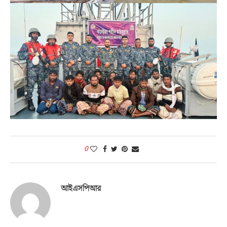
0
আইএসপিআর