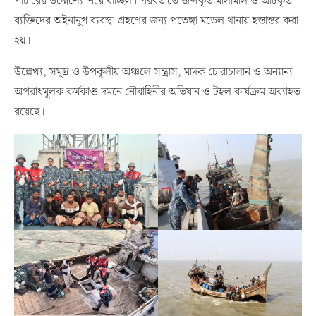
পাচারের উদ্দেশ্যে নিয়ে যাচ্ছিল। পরবর্তীতে জব্দকৃত মালামাল ও আটকৃত
ব্যক্তিদের অইনানুগ ব্যবস্থা গ্রহণের জন্য পতেঙ্গা মডেল থানায় হস্তান্তর করা
হয়।
উল্লেখ্য, সমুদ্র ও উপকূলীয় অঞ্চলে সন্ত্রাস, মাদক চোরাচালান ও অন্যান্য
অপরাধমূলক কর্মকাণ্ড দমনে নৌবাহিনীর অভিযান ও টহল কার্যক্রম অব্যাহত
রয়েছে।