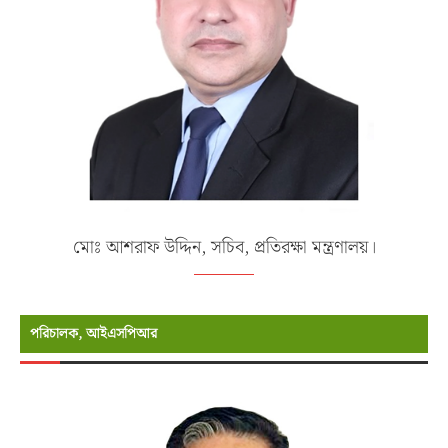
মোঃ আশরাফ উদ্দিন, সচিব, প্রতিরক্ষা মন্ত্রণালয়।
পরিচালক, আইএসপিআর