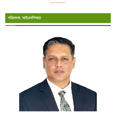
পরিচালক, আইএসপিআর