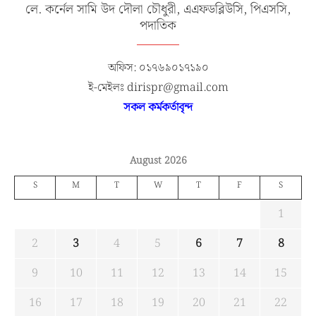
লে. কর্নেল সামি উদ দৌলা চৌধুরী, এএফডব্লিউসি, পিএসসি,
পদাতিক
অফিস: ০১৭৬৯০১৭১৯০
ই-মেইলঃ dirispr@gmail.com
সকল কর্মকর্তাবৃন্দ
August 2026
S
M
T
W
T
F
S
1
2
3
4
5
6
7
8
9
10
11
12
13
14
15
16
17
18
19
20
21
22