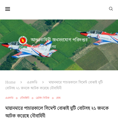
আন্তঃবাহিনী জনসংযোগ পরিদপ্তর
প্রতিরক্ষা মন্ত্রণালয়
Home
এএফডি
মায়ানমারে পাচারকালে সিমেন্ট বোঝাই দুটি
বোটসহ ২১ জনকে আটক করেছে নৌবাহিনী
এএফডি
নৌবাহিনী
ব্রেকিং নিউজ
হোম
মায়ানমারে পাচারকালে সিমেন্ট বোঝাই দুটি বোটসহ ২১ জনকে
আটক করেছে নৌবাহিনী