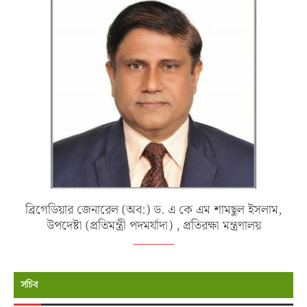
ব্রিগেডিয়ার জেনারেল (অব:) ড. এ কে এম শামছুল ইসলাম,
উপদেষ্টা (প্রতিমন্ত্রী পদমর্যাদা) , প্রতিরক্ষা মন্ত্রণালয়
সচিব