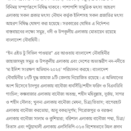
বিনিময় সম্পূর্ণরূপে নিষিদ্ধ থাকবে। পাশাপাশি সামুদ্রিক মৎস্য আহরণ
এলাকায় সকল প্রকার মৎস্য নৌযান কর্তৃক ইলিশসহ সকল প্রজাতির মৎস্য
আহরণ নিষিদ্ধ ঘোষণা করা হয়েছে। সরকারের ঘোষিত এ নির্দেশনা
বাস্তবায়নের লক্ষ্যে সমুদ্র, নদী ও উপকূলীয় এলাকায় মোতায়েন রয়েছে
বাংলাদেশ নৌবাহিনী।
“ইন এইড টু সিভিল পাওয়ার” এর আওতায় বাংলাদেশ নৌবাহিনীর
জাহাজসমূহ সমুদ্র ও উপকূলীয় এলাকায় এবং দেশের অভ্যন্তরীণ নদ-নদীতে
‘মা ইলিশ সংরক্ষণ অভিযান-২০২৫’ পরিচালনা করছে। বাংলাদেশ
নৌবাহিনীর ১৭টি যুদ্ধ জাহাজ ৯টি জেলায় নিয়োজিত রয়েছে। এ অভিযানের
অংশ হিসেবে চাঁদপুর এলাকায় বানৌজা ধানসিঁড়ি/শহীদ ফরিদ ও বিএনডিবি
গাংচিল; কক্সবাজার এলাকায় বানৌজা অতন্দ্র, শহীদ মহিবুল্লাহ, দুর্জয়, সাগর
ও শহীদ দৌলত; খুলনা এলাকায় বানৌজা মেঘনা, চিত্রা/তিতাস; বাগেরহাট
এলাকায় বানৌজা করতোয়া, আবু বকর/দুর্গম; পিরোজপুর ও বরগুনা
এলাকায় বানৌজা সালাম ও কুশিয়ারা; বরিশাল এলাকায় বানৌজা পদ্মা, চিত্রা/
তিতাস এবং পটুয়াখালী এলাকায় এলসিভিপি-০১৩ বিশেষভাবে টহল প্রদান
করছে। গভীর সমুদ্রে দেশি-বিদেশি সকল প্রকার সৎস্য শিকারীদের অবৈধ