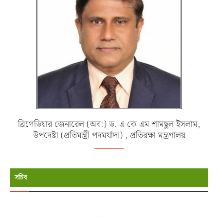
ব্রিগেডিয়ার জেনারেল (অব:) ড. এ কে এম শামছুল ইসলাম,
উপদেষ্টা (প্রতিমন্ত্রী পদমর্যাদা) , প্রতিরক্ষা মন্ত্রণালয়
সচিব