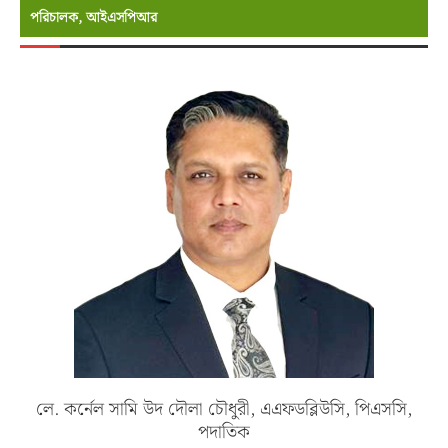
পরিচালক, আইএসপিআর
লে. কর্নেল সামি উদ দৌলা চৌধুরী, এএফডব্লিউসি, পিএসসি,
পদাতিক