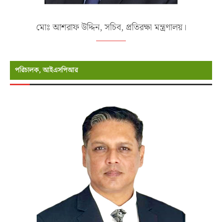
মোঃ আশরাফ উদ্দিন, সচিব, প্রতিরক্ষা মন্ত্রণালয়।
পরিচালক, আইএসপিআর