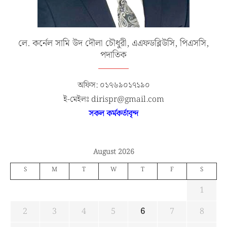
লে. কর্নেল সামি উদ দৌলা চৌধুরী, এএফডব্লিউসি, পিএসসি,
পদাতিক
অফিস: ০১৭৬৯০১৭১৯০
ই-মেইলঃ dirispr@gmail.com
সকল কর্মকর্তাবৃন্দ
August 2026
S
M
T
W
T
F
S
1
2
3
4
5
6
7
8