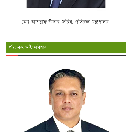
মোঃ আশরাফ উদ্দিন, সচিব, প্রতিরক্ষা মন্ত্রণালয়।
পরিচালক, আইএসপিআর