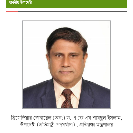
মাননীয় উপদেষ্টা
ব্রিগেডিয়ার জেনারেল (অব:) ড. এ কে এম শামছুল ইসলাম,
উপদেষ্টা (প্রতিমন্ত্রী পদমর্যাদা) , প্রতিরক্ষা মন্ত্রণালয়