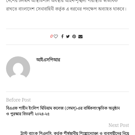
দেশের চলমান অস্থিতিশীল অবস্থায় আইন-শৃঙ্খলা পরিস্থিতি স্বাভাবিক
রাখতে বাংলাদেশ সেনাবাহিনী কর্তৃক এ ধরনের পদক্ষেপ অব্যাহত থাকবে।
0
আইএসপিআর
Before Post
বিএএফ শাহীন ইংলিশ মিডিয়াম কলেজ (সেমস্)-এর বার্ষিকসাংস্কৃতিক অনুষ্ঠান
ও পুরস্কার বিতরণী ২০২৪-২৫
Next Post
ট্রাস্ট ব্যাংক পিএলসি. কর্তৃক শীর্ষস্থানীয় শিল্পোদ্যোক্তা ও ব্যবসায়ীদের নিয়ে