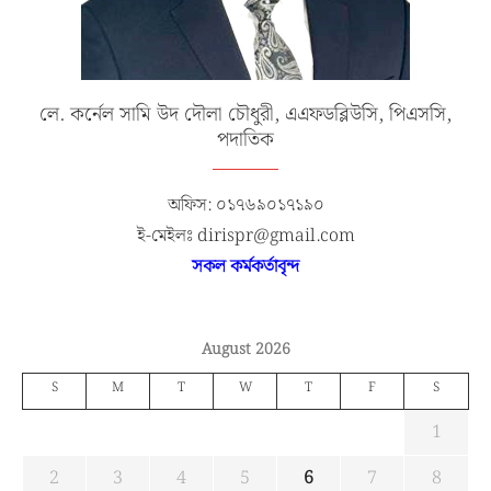
লে. কর্নেল সামি উদ দৌলা চৌধুরী, এএফডব্লিউসি, পিএসসি,
পদাতিক
অফিস: ০১৭৬৯০১৭১৯০
ই-মেইলঃ dirispr@gmail.com
সকল কর্মকর্তাবৃন্দ
August 2026
S
M
T
W
T
F
S
1
2
3
4
5
6
7
8