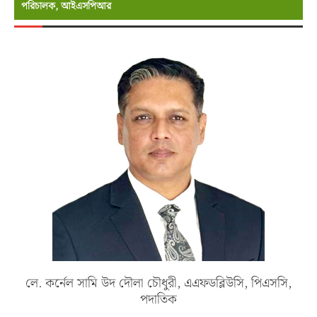
পরিচালক, আইএসপিআর
লে. কর্নেল সামি উদ দৌলা চৌধুরী, এএফডব্লিউসি, পিএসসি,
পদাতিক