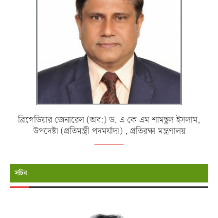
ব্রিগেডিয়ার জেনারেল (অব:) ড. এ কে এম শামছুল ইসলাম,
উপদেষ্টা (প্রতিমন্ত্রী পদমর্যাদা) , প্রতিরক্ষা মন্ত্রণালয়
সচিব