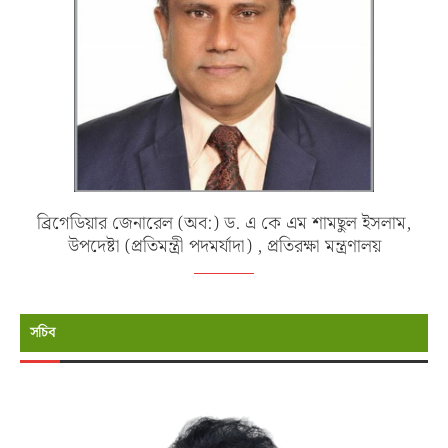
ব্রিগেডিয়ার জেনারেল (অব:) ড. এ কে এম শামছুল ইসলাম,
উপদেষ্টা (প্রতিমন্ত্রী পদমর্যাদা) , প্রতিরক্ষা মন্ত্রণালয়
সচিব