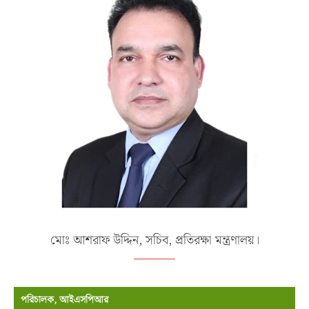
মোঃ আশরাফ উদ্দিন, সচিব, প্রতিরক্ষা মন্ত্রণালয়।
পরিচালক, আইএসপিআর