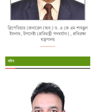
ব্রিগেডিয়ার জেনারেল (অব:) ড. এ কে এম শামছুল
ইসলাম, উপদেষ্টা (প্রতিমন্ত্রী পদমর্যাদা) , প্রতিরক্ষা
এক্সারসাইজ টাইগার লাইটনিং-২০২৬ এর
১৮-তম নৌবাহিনী প্রধান হিসেবে নিয়োগ
মন্ত্রণালয়
উদ্বোধনী অনুষ্ঠান
রিয়ার এডমিরাল...
জুলাই ১৯, ২০২৬
জুলাই ১৭, ২০২৬
সচিব