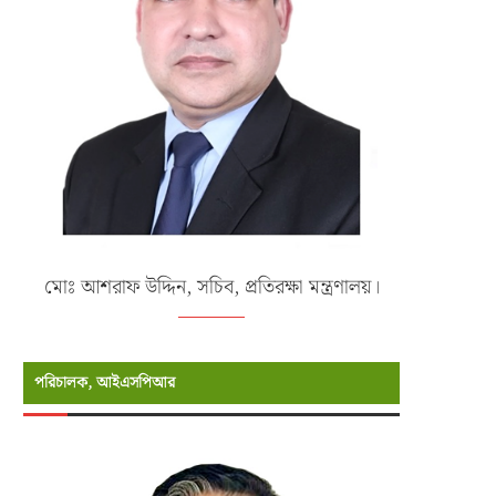
মোঃ আশরাফ উদ্দিন, সচিব, প্রতিরক্ষা মন্ত্রণালয়।
পরিচালক, আইএসপিআর