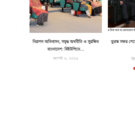
 সহায়তায়
নিরাপদ অভিবাসন, সমৃদ্ধ অর্থনীতি ও সুরক্ষিত
তুরস্ক সফর শেষ
িনী
বাংলাদেশ: বিইউপিতে...
৬
আগস্ট ৬, ২০২৬
জু