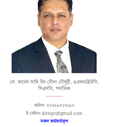
লে. কর্নেল সামি উদ দৌলা চৌধুরী, এএফডব্লিউসি,
পিএসসি, পদাতিক
অফিস: ০১৭৬৯০১৭১৯০
ই-মেইলঃ dirispr@gmail.com
সকল কর্মকর্তাবৃন্দ