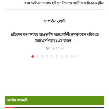
এএফএমসি-তে ‘ওয়ার্ল্ড হার্ট ডে’ উপলক্ষে র‌্যালি ও সেমিনার অনুষ্ঠিত
সম্পর্কিত পোস্ট
্ত
প্রতিরক্ষা মন্ত্রণালয়ের আওতাধীন আন্তঃবাহিনী জনসংযোগ পরিদপ্তর
(আইএসপিআর)-এর রাজস্ব...
জুন ১৭, ২০২৬
মাননীয় প্রধানমন্রী