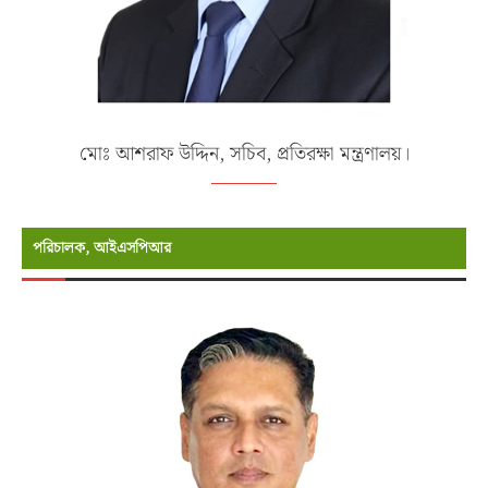
মোঃ আশরাফ উদ্দিন, সচিব, প্রতিরক্ষা মন্ত্রণালয়।
পরিচালক, আইএসপিআর