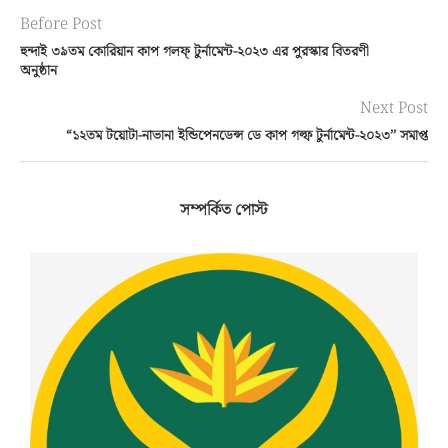
Before Post
হুন্দাই ৩৯তম কোরিয়ান কাপ গলফ্ টুর্নামেন্ট-২০২৩ এর পুরস্কার বিতরণী
অনুষ্ঠান
Next Post
“১২তম টয়োটা-নাভানা ইন্ডিপেনডেন্স ডে কাপ গল্ফ টুর্নামেন্ট-২০২৩’’ সমাপ্ত
সম্পর্কিত পোস্ট