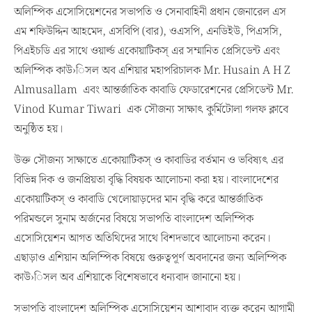
অলিম্পিক এসোসিয়েশনের সভাপতি ও সেনাবাহিনী প্রধান জেনারেল এস
এম শফিউদ্দিন আহমেদ, এসবিপি (বার), ওএসপি, এনডিইউ, পিএসসি,
পিএইচডি এর সাথে ওয়ার্ল্ড একোয়াটিকস্ এর সম্মানিত প্রেসিডেন্ট এবং
অলিম্পিক কাউ›িসল অব এশিয়ার মহাপরিচালক Mr. Husain A H Z
Almusallam এবং আন্তর্জাতিক কাবাডি ফেডারেশনের প্রেসিডেন্ট Mr.
Vinod Kumar Tiwari এক সৌজন্য সাক্ষাৎ কুর্মিটোলা গলফ ক্লাবে
অনুষ্ঠিত হয়।
উক্ত সৌজন্য সাক্ষাতে একোয়াটিকস্ ও কাবাডির বর্তমান ও ভবিষ্যৎ এর
বিভিন্ন দিক ও জনপ্রিয়তা বৃদ্ধি বিষয়ক আলোচনা করা হয়। বাংলাদেশের
একোয়াটিকস্ ও কাবাডি খেলোয়াড়দের মান বৃদ্ধি করে আন্তর্জাতিক
পরিমন্ডলে সুনাম অর্জনের বিষয়ে সভাপতি বাংলাদেশ অলিম্পিক
এসোসিয়েশন আগত অতিথিদের সাথে বিশদভাবে আলোচনা করেন।
এছাড়াও এশিয়ান অলিম্পিক বিষয়ে গুরুত্বপূর্ণ অবদানের জন্য অলিম্পিক
কাউ›িসল অব এশিয়াকে বিশেষভাবে ধন্যবাদ জানানো হয়।
সভাপতি বাংলাদেশ অলিম্পিক এসোসিয়েশন আশাবাদ ব্যক্ত করেন আগামী