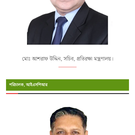
মোঃ আশরাফ উদ্দিন, সচিব, প্রতিরক্ষা মন্ত্রণালয়।
পরিচালক, আইএসপিআর