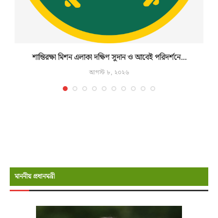
শান্তিরক্ষা মিশন এলাকা দক্ষিণ সুদান ও আবেই পরিদর্শনে...
আগস্ট ৮, ২০২৬
মাননীয় প্রধানমন্রী