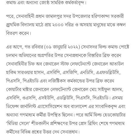
কমান্ড এবং অন্যান্য জ্যেষ্ঠ সামরিক কর্মকর্তাবৃন্দ।
পরে, সেনাবাহিনী প্রধান জামালপুর সদর উপজেলার হরিণাকান্দা সরকারী
প্র্রাথমিক বিদ্যালয় মাঠে প্রায় ২০০০ দরিদ্র ও অসহায় মানুষের মাঝে কম্বল
বিতরণ করেন।
এর আগে, গত রবিবার (০৯ জানুয়ারি ২০২২) সেনাসদর ফিল্ড কমান্ড পোষ্টে
চলমান অভিযানের অগ্রগতির উপর সেনাপ্রধানকে বিস্তারিত ব্রিফ করেন
সেনাবাহিনীর চিফ অব জেনারেল স্টাফ লেফটেন্যান্ট জেনারেল আতাউল
হাকিম সারওয়ার হাসান, এসবিপি, এসজিপি, এনডিসি, এএফডব্লিউসি,
পিএসসি, পিএইচডি এবং লজিষ্টিকস কর্মকান্ডের উপর ব্রিফ করেন
কোয়ার্টার মাষ্টার জেনারেল লেফটেন্যান্ট জেনারেল মোঃ সাইফুল আলম,
এসবিপি, ওএসপি, এসইউপি, এডব্লিউসি, পিএসসি, পিএইচডি। এসময়
ডিফেন্স জার্নালিস্ট এ্যাসোসিয়েশন অব বাংলাদেশ এর সাংবাদিকবৃন্দ এবং
অন্যান্য গণমাধ্যম কর্মীরা উপস্থিত ছিলেন। পরে আর্মি ফিল্ড হেডকোয়ার্টার
‘মিডিয়া সেলে’ শীতকালীন প্রশিক্ষণের উপর প্রেস ব্রিফিং শেষে গণমাধ্যম
কর্মীদের বিভিন্ন প্রশ্নের উত্তর দেন সেনাপ্রধান।