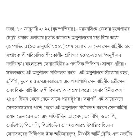
ঢাকা, ১৩ জানুয়ারি ২০২২ (বৃহস্পতিবার):- ময়মনসিংহ জেলার মুক্তাগাছার
চেচুয়া বাজার এলাকায় চূড়ান্ত আক্রমণ অনুশীলনের মধ্য দিয়ে আজ
বৃহস্পতিবার (১৩ জানুয়ারি ২০২২) শেষ হলো বাংলাদেশ সেনাবাহিনীর চার
সপ্তাহব্যাপী পরিচালিত শীতকালীন প্রশিক্ষণ ২০২১-২০২২ ‘অনুশীলন
নবদিগন্ত’। বাংলাদেশ সেনাবাহিনীর ৯ পদাতিক ডিভিশন (সাভার এরিয়া)
সফলভাবে এই অনুশীলন পরিচালনা করে। এই অনুশীলনে সাঁজোয়া বহর,
এপিসি, দুরপাল্লার এমএলআরএস এর পাশাপাশি সেনাবাহিনীর ছত্রীসেনা
এবং বিমান বাহিনীর জঙ্গী বিমানও অংশগ্রহণ করে। সেনাবাহিনীর কাসা
২৯৫এ বিমান থেকে নেমে আসে প্যারাট্রুপার। সমাপনী এই আয়োজনে
সেনাসদস্যদের পাশে থেকে এই অনুশীলন পর্যবেক্ষণ করেন সেনাবাহিনী
প্রধান জেনারেল এস এম শফিউদ্দিন আহমেদ, এসবিপি, ওএসপি,
এনডিইউ, পিএসসি, পিএইচডি। এ সময় আরও উপস্থিত ছিলেন
সেনাসদরের প্রিন্সিপাল ষ্টাফ অফিসারবৃন্দ, জিওসি আর্মি ট্রেনিং এন্ড ডকট্রিন