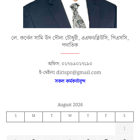
লে. কর্নেল সামি উদ দৌলা চৌধুরী, এএফডব্লিউসি, পিএসসি,
পদাতিক
অফিস: ০১৭৬৯০১৭১৯০
ই-মেইলঃ dirispr@gmail.com
সকল কর্মকর্তাবৃন্দ
August 2026
S
M
T
W
T
F
S
1