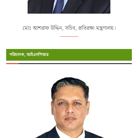
মোঃ আশরাফ উদ্দিন, সচিব, প্রতিরক্ষা মন্ত্রণালয়।
পরিচালক, আইএসপিআর