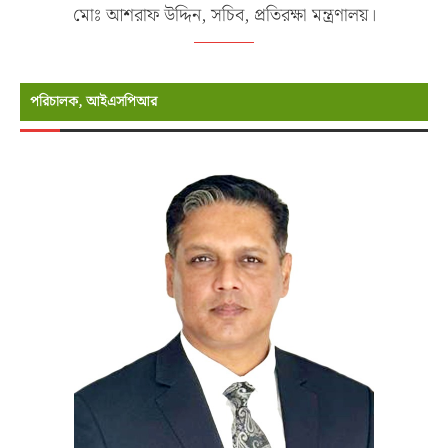
মোঃ আশরাফ উদ্দিন, সচিব, প্রতিরক্ষা মন্ত্রণালয়।
পরিচালক, আইএসপিআর