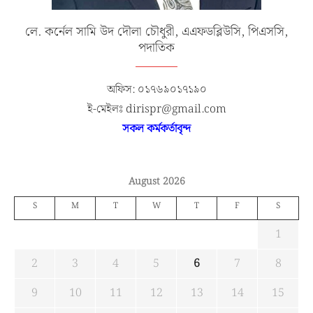
লে. কর্নেল সামি উদ দৌলা চৌধুরী, এএফডব্লিউসি, পিএসসি,
পদাতিক
অফিস: ০১৭৬৯০১৭১৯০
ই-মেইলঃ dirispr@gmail.com
সকল কর্মকর্তাবৃন্দ
August 2026
S
M
T
W
T
F
S
1
2
3
4
5
6
7
8
9
10
11
12
13
14
15