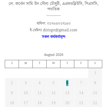
লে. কর্নেল সামি উদ দৌলা চৌধুরী, এএফডব্লিউসি, পিএসসি,
পদাতিক
অফিস: ০১৭৬৯০১৭১৯০
ই-মেইলঃ dirispr@gmail.com
সকল কর্মকর্তাবৃন্দ
August 2026
S
M
T
W
T
F
S
1
2
3
4
5
6
7
8
9
10
11
12
13
14
15
16
17
18
19
20
21
22