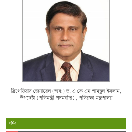
ব্রিগেডিয়ার জেনারেল (অব:) ড. এ কে এম শামছুল ইসলাম,
উপদেষ্টা (প্রতিমন্ত্রী পদমর্যাদা) , প্রতিরক্ষা মন্ত্রণালয়
সচিব