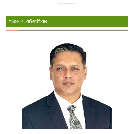
পরিচালক, আইএসপিআর