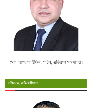
মোঃ আশরাফ উদ্দিন, সচিব, প্রতিরক্ষা মন্ত্রণালয়।
পরিচালক, আইএসপিআর