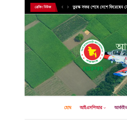
সরকারি সফরে তুরস্ক গমন করলেন সে
ব্রেকিং নিউজ
আন
প্রতির
হোম
আইএসপিআর
আর্কাই