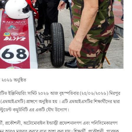
িট ২০২৬ অনুষ্ঠিত
টোমোটিভ ইঞ্জিনিয়ারিং সামিট ২০২৬ আজ বৃহস্পতিবার (২৫/০৬/২০২৬) মিরপুর
(এমআইএসটি) প্রাঙ্গণে অনুষ্ঠিত হয় । এটি এমআইএসটির শিক্ষার্থীদের দ্বারা
 স্টুডেন্ট কমুউনিটি এর একটি যৌথ উদ্যোগ।
ষার্থী, প্রকৌশলী, অটোমোবাইল ইন্ডাস্ট্রী প্রফেশনালগণ এবং পলিসিমেকারগণ
্ধন আরও মজবুত করবে বলে আশা করা যায়। শিক্ষার্থী, প্রকৌশলী, গবেষক,
্চে নিয়ে এসে দেশের অটোমোটিভ ইঞ্জিনিয়ারিং খাতের বিকাশ ত্বরান্বিত করা এবং
োলাই এই সামিটের মূল লক্ষ্য। এই আয়োজনে প্রায় ২,৫০০-এর অধিক অতিথি