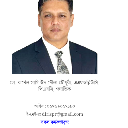
লে. কর্নেল সামি উদ দৌলা চৌধুরী, এএফডব্লিউসি,
পিএসসি, পদাতিক
অফিস: ০১৭৬৯০১৭১৯০
এক্সারসাইজ টাইগার লাইটনিং-২০২৬ এর
১৮-তম নৌবাহিনী প্রধান হিসেবে নিয়োগ
উদ্বোধনী অনুষ্ঠান
রিয়ার এডমিরাল...
ই-মেইলঃ dirispr@gmail.com
সকল কর্মকর্তাবৃন্দ
জুলাই ১৯, ২০২৬
জুলাই ১৭, ২০২৬