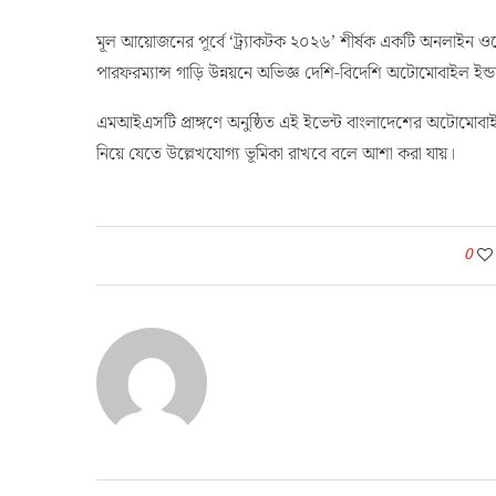
এমআইএসটি প্রাঙ্গণে অনুষ্ঠিত এই ইভেন্ট বাংলাদেশের অটোমোবাইল ই
নিয়ে যেতে উল্লেখযোগ্য ভূমিকা রাখবে বলে আশা করা যায়।
0
Before Post
খাগড়াছড়ির পানছড়ি ও রামগড়ে সেনাবাহিনীর অভিযান: সশস্ত্র সংগঠনের
সদস্য নিহত, অস্ত্র ও গোলাবারুদ উদ্ধার