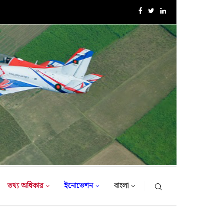
এক্সারসাইজ টাইগার লাইটনিং-২০২৬ এর উদ্বোধনী অনুষ্ঠান
তথ্য অধিকার
ইনোভেশন
বাংলা