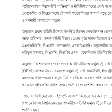
ও দর্শনার্থী অংশগ্রহণ করেন।
অনুষ্ঠানে প্রধান অতিথি হিসেবে উপস্থিত ছিলেন লেফটেন্যান্ট জে
স্টাফ অফিসার, সশস্ত্র বাহিনী বিভাগ। প্রধান পৃষ্ঠপোষক হিসেবে
এএফডব্লিউসি, পিএসসি, কমান্ড্যান্ট, এমআইএসটি। অনুষ্ঠানটির আ
শরীফুল ইসলাম, পিএসসি, বিভাগীয় প্রধান, মেকানিকাল ইঞ্জিনিয়
অনুষ্ঠানে বিশেষজ্ঞদের পরিচালনায় অটোমোটিভ ও ফর্মুলা স্টুড
(OEM) খাতের উন্নয়ন সংক্রান্ত ফর্মুলা স্টুডেন্ট কমিউনিটি, ইন্ডাস্
অংশগ্রহণে বিশেষভাবে ফর্মুলা ফিউচার বিজনেস কেস প্রতিযোগিতা, আই
ক্যাড ডিজাইন প্রতিযোগিতা এবং পোস্টার প্রেজেন্টেশন আয়োজন 
এছাড়া দর্শনার্থীদের জন্যে ইভেন্টে আকর্ষণ হিসেবে ছিল কার শো,
যেখানে বিভিন্ন বিশ্ববিদ্যালয়ের শিক্ষার্থীদের তৈরি ফর্মুলা স্টুডেন্ট
প্রদর্শিত হয়।
মূল আয়োজনের পূর্বে ‘ট্র্যাকটক ২০২৬’ শীর্ষক একটি অনলাইন ওয়েবিন
পারফরম্যান্স গাড়ি উন্নয়নে অভিজ্ঞ দেশি-বিদেশি অটোমোবাইল ইন্ডাস্