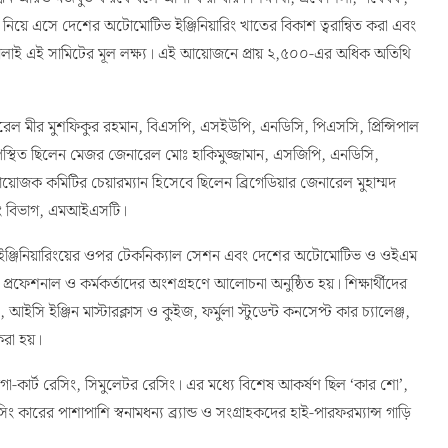
নারেল মীর মুশফিকুর রহমান, বিএসপি, এসইউপি, এনডিসি, পিএসসি, প্রিন্সিপাল
 উপস্থিত ছিলেন মেজর জেনারেল মোঃ হাকিমুজ্জামান, এসজিপি, এনডিসি,
য়োজক কমিটির চেয়ারম্যান হিসেবে ছিলেন ব্রিগেডিয়ার জেনারেল মুহাম্মদ
ারিং বিভাগ, এমআইএসটি।
েন্ট ইঞ্জিনিয়ারিংয়ের ওপর টেকনিক্যাল সেশন এবং দেশের অটোমোটিভ ও ওইএম
ট্রী প্রফেশনাল ও কর্মকর্তাদের অংশগ্রহণে আলোচনা অনুষ্ঠিত হয়। শিক্ষার্থীদের
সি ইঞ্জিন মাস্টারক্লাস ও কুইজ, ফর্মুলা স্টুডেন্ট কনসেপ্ট কার চ্যালেঞ্জ,
করা হয়।
 গো-কার্ট রেসিং, সিমুলেটর রেসিং। এর মধ্যে বিশেষ আকর্ষণ ছিল ‘কার শো’,
 রেসিং কারের পাশাপাশি স্বনামধন্য ব্র্যান্ড ও সংগ্রাহকদের হাই-পারফরম্যান্স গাড়ি
ার অনুষ্ঠিত হয়, যেখানে ফর্মুলা স্টুডেন্ট, ফর্মুলা ওয়ান ও হাই-
ট্রী প্রফেশনালরা শিক্ষার্থীদের সঙ্গে তাঁদের জ্ঞান ও অভিজ্ঞতা বিনিময় করেন।