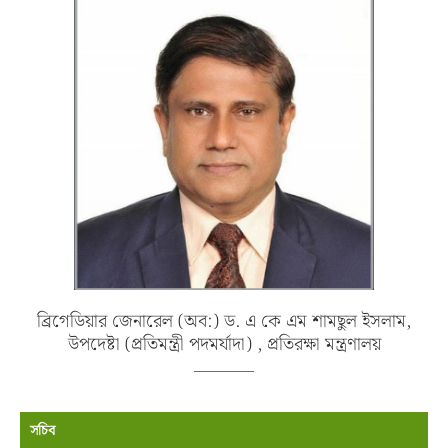
ব্রিগেডিয়ার জেনারেল (অব:) ড. এ কে এম শামছুল ইসলাম,
উপদেষ্টা (প্রতিমন্ত্রী পদমর্যাদা) , প্রতিরক্ষা মন্ত্রণালয়
সচিব