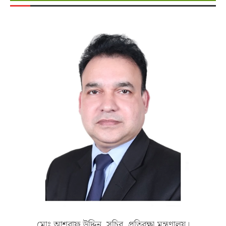
মোঃ আশরাফ উদ্দিন, সচিব, প্রতিরক্ষা মন্ত্রণালয়।