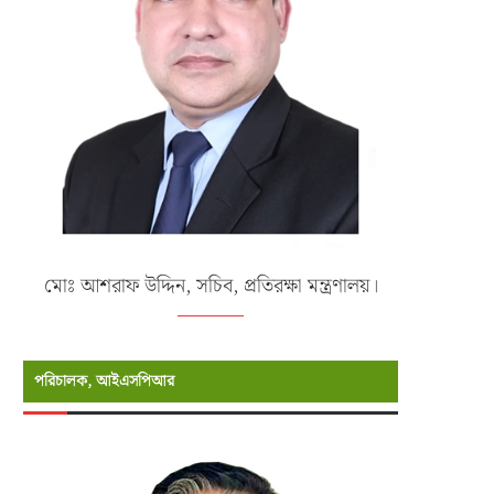
মোঃ আশরাফ উদ্দিন, সচিব, প্রতিরক্ষা মন্ত্রণালয়।
পরিচালক, আইএসপিআর