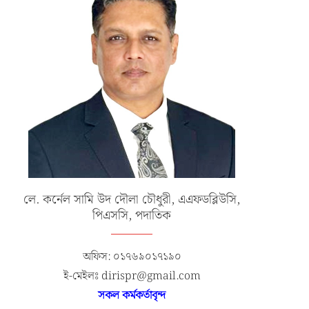
লে. কর্নেল সামি উদ দৌলা চৌধুরী, এএফডব্লিউসি,
পিএসসি, পদাতিক
অফিস: ০১৭৬৯০১৭১৯০
ই-মেইলঃ dirispr@gmail.com
সকল কর্মকর্তাবৃন্দ