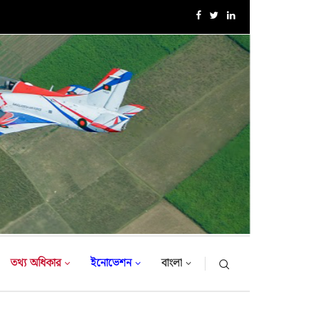
এক্সারসাইজ টাইগার লাইটনিং-২০২৬ এর উদ্বোধনী অনুষ্ঠান
তথ্য অধিকার
ইনোভেশন
বাংলা