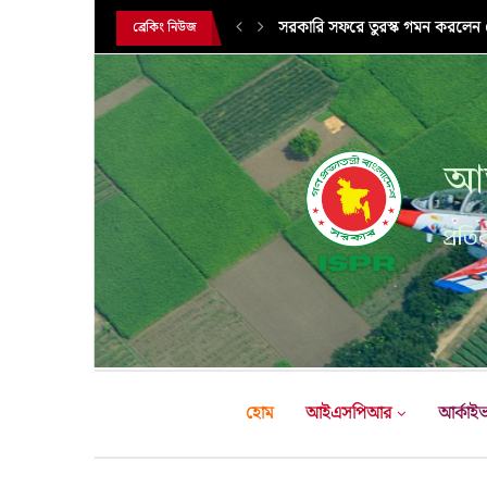
সরকারি সফরে তুরস্ক গমন করলেন সে
ব্রেকিং নিউজ
আন
প্রতির
হোম
আইএসপিআর
আর্কাই