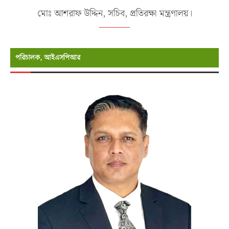
মোঃ আশরাফ উদ্দিন, সচিব, প্রতিরক্ষা মন্ত্রণালয়।
পরিচালক, আইএসপিআর